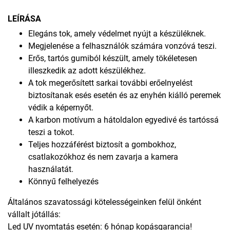
LEÍRÁSA
Elegáns tok, amely védelmet nyújt a készüléknek.
Megjelenése a felhasználók számára vonzóvá teszi.
Erős, tartós gumiból készült, amely tökéletesen
illeszkedik az adott készülékhez.
A tok megerősített sarkai további erőelnyelést
biztosítanak esés esetén és az enyhén kiálló peremek
védik a képernyőt.
A karbon motívum a hátoldalon egyedivé és tartóssá
teszi a tokot.
Teljes hozzáférést biztosít a gombokhoz,
csatlakozókhoz és nem zavarja a kamera
használatát.
Könnyű felhelyezés
Általános szavatossági kötelességeinken felül önként
vállalt jótállás:
Led UV nyomtatás esetén: 6 hónap kopásgarancia!