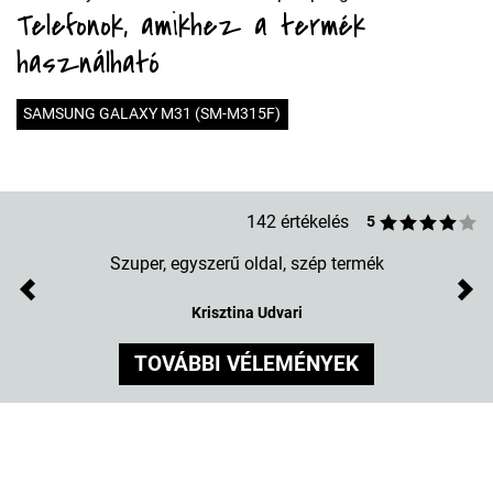
Telefonok, amikhez a termék
használható
SAMSUNG GALAXY M31 (SM-M315F)
142 értékelés
5
Szuper, egyszerű oldal, szép termék
Previous
Nex
Krisztina Udvari
TOVÁBBI VÉLEMÉNYEK