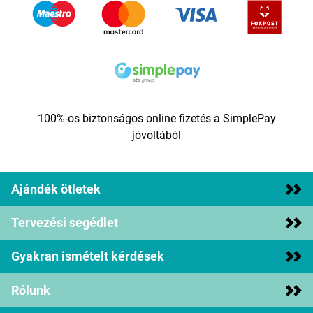
100%-os biztonságos online fizetés a SimplePay
jóvoltából
Ajándék ötletek
Tervezési segédlet
Gyakran ismételt kérdések
Rólunk