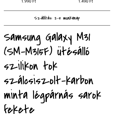
1.990 Ft
1.490 Ft
Szállítás: 2-5 munkanap
Samsung Galaxy M31
(SM-M315F) ütésálló
szilikon tok
szálcsiszolt-karbon
minta légpárnás sarok
fekete