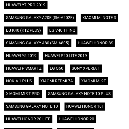
HUAWEI Y7 PRO 2019
SAMSUNG GALAXY A20E (SM-A202F)
XIAOMI MI NOTE 3
LG K40 (K12 PLUS)
LG V40 THINQ
SAMSUNG GALAXY A80 (SM-A805)
HUAWEI HONOR 8S
HUAWEI Y5 2019
HUAWEI P20 LITE 2019
HUAWEI P SMART Z
LG Q60
SONY XPERIA 1
NOKIA 1 PLUS
XIAOMI REDMI 7A
XIAOMI MI 9T
XIAOMI MI 9T PRO
SAMSUNG GALAXY NOTE 10 PLUS
SAMSUNG GALAXY NOTE 10
HUAWEI HONOR 10I
HUAWEI HONOR 20 LITE
HUAWEI HONOR 20