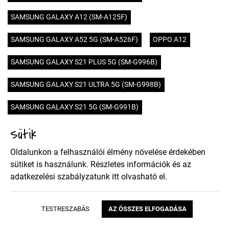
SAMSUNG GALAXY A12 (SM-A125F)
SAMSUNG GALAXY A52 5G (SM-A526F)
OPPO A12
SAMSUNG GALAXY S21 PLUS 5G (SM-G996B)
SAMSUNG GALAXY S21 ULTRA 5G (SM-G998B)
SAMSUNG GALAXY S21 5G (SM-G991B)
Sütik
SAMSUNG GALAXY M31S (SM-M317F)
Oldalunkon a felhasználói élmény növelése érdekében
HUAWEI MATE 40 PRO
HUAWEI MATE 40
OPPO A12S
sütiket is használunk. Részletes információk és az
HUAWEI HONOR 9X PRO
HUAWEI HONOR 9X
adatkezelési szabályzatunk
itt
olvasható el.
SONY XPERIA 5 II
XIAOMI POCO X3 NFC
NOKIA 5.4
TESTRESZABÁS
AZ ÖSSZES ELFOGADÁSA
MOTOROLA MOTO E7