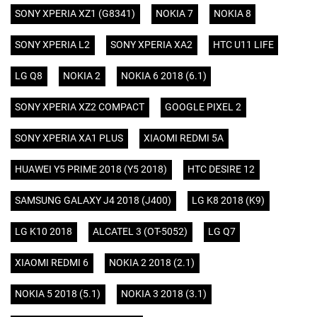
SONY XPERIA XZ1 (G8341)
NOKIA 7
NOKIA 8
SONY XPERIA L2
SONY XPERIA XA2
HTC U11 LIFE
LG Q8
NOKIA 2
NOKIA 6 2018 (6.1)
SONY XPERIA XZ2 COMPACT
GOOGLE PIXEL 2
SONY XPERIA XA1 PLUS
XIAOMI REDMI 5A
HUAWEI Y5 PRIME 2018 (Y5 2018)
HTC DESIRE 12
SAMSUNG GALAXY J4 2018 (J400)
LG K8 2018 (K9)
LG K10 2018
ALCATEL 3 (OT-5052)
LG Q7
XIAOMI REDMI 6
NOKIA 2 2018 (2.1)
NOKIA 5 2018 (5.1)
NOKIA 3 2018 (3.1)