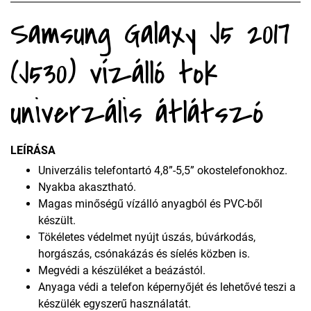
Samsung Galaxy J5 2017
(J530) vízálló tok
univerzális átlátszó
LEÍRÁSA
Univerzális telefontartó 4,8”-5,5” okostelefonokhoz.
Nyakba akasztható.
Magas minőségű vízálló anyagból és PVC-ből
készült.
Tökéletes védelmet nyújt úszás, búvárkodás,
horgászás, csónakázás és síelés közben is.
Megvédi a készüléket a beázástól.
Anyaga védi a telefon képernyőjét és lehetővé teszi a
készülék egyszerű használatát.