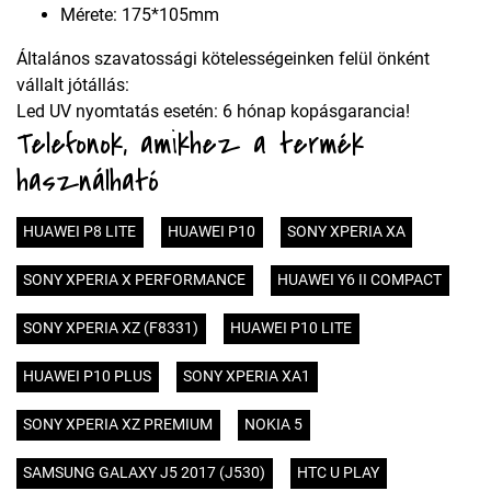
Mérete: 175*105mm
Általános szavatossági kötelességeinken felül önként
vállalt jótállás:
Led UV nyomtatás esetén: 6 hónap kopásgarancia!
Telefonok, amikhez a termék
használható
HUAWEI P8 LITE
HUAWEI P10
SONY XPERIA XA
SONY XPERIA X PERFORMANCE
HUAWEI Y6 II COMPACT
SONY XPERIA XZ (F8331)
HUAWEI P10 LITE
HUAWEI P10 PLUS
SONY XPERIA XA1
SONY XPERIA XZ PREMIUM
NOKIA 5
SAMSUNG GALAXY J5 2017 (J530)
HTC U PLAY