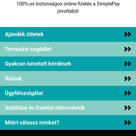
100%-os biztonságos online fizetés a SimplePay
jóvoltából
Ajándék ötletek
Tervezési segédlet
Gyakran ismételt kérdések
Rólunk
Ügyfélszolgálat
Szállítási és fizetési információk
Miért válassz minket?