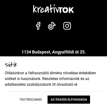
1134 Budapest, Angyalföldi út 25.
info@kreativtok.hu
Sütik
Oldalunkon a felhasználói élmény növelése érdekében
Adatkezelési szabályzat
sütiket is használunk. Részletes információk és az
adatkezelési szabályzatunk
itt
olvasható el.
Általános szerződési feltételek
TESTRESZABÁS
AZ ÖSSZES ELFOGADÁSA
Copyright 2026 Kreatívtok Design by BrandBar