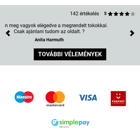
142 értékelés
5
Szuper, egyszerű oldal, szép termék
Previous
Nex
Krisztina Udvari
TOVÁBBI VÉLEMÉNYEK