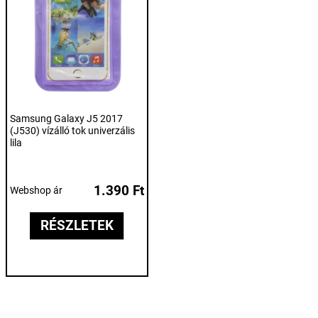
Samsung Galaxy J5 2017
(J530) vízálló tok univerzális
lila
1.390 Ft
Webshop ár
RÉSZLETEK