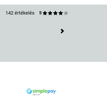
142 értékelés
5
Next