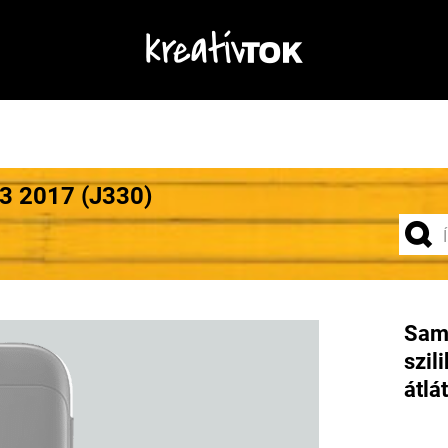
J3 2017 (J330)
Sam
szil
átlá