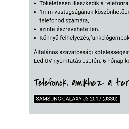
Tökéletesen illeszkedik a telefonr
1mm vastagságának köszönhetően 
telefonod számára,
szinte észrevehetetlen.
Könnyű felhelyezés,funkciógombokn
Általános szavatossági kötelességeink
Led UV nyomtatás esetén: 6 hónap k
Telefonok, amikhez a te
SAMSUNG GALAXY J3 2017 (J330)