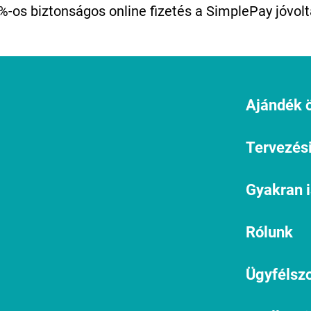
%-os biztonságos online fizetés a SimplePay jóvolt
Ajándék ö
Tervezési
Gyakran 
Rólunk
Ügyfélszo