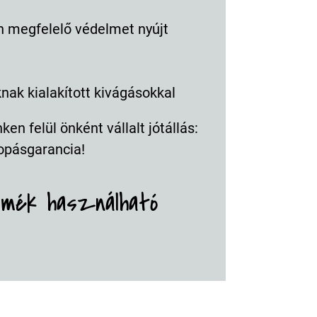
a
megfelelő védelmet nyújt
ak kialakított kivágásokkal
en felül önként vállalt jótállás:
opásgarancia!
rmék használható