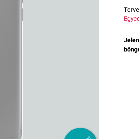
Terve
Egyed
Jelen
böngé