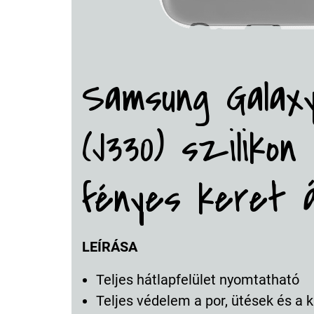
Samsung Galaxy
(J330) sziliko
fényes keret 
LEÍRÁSA
Teljes hátlapfelület nyomtatható
Teljes védelem a por, ütések és a k