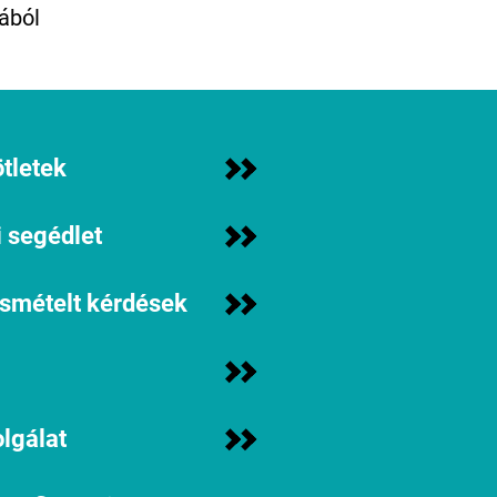
ából
tletek
 segédlet
ismételt kérdések
lgálat