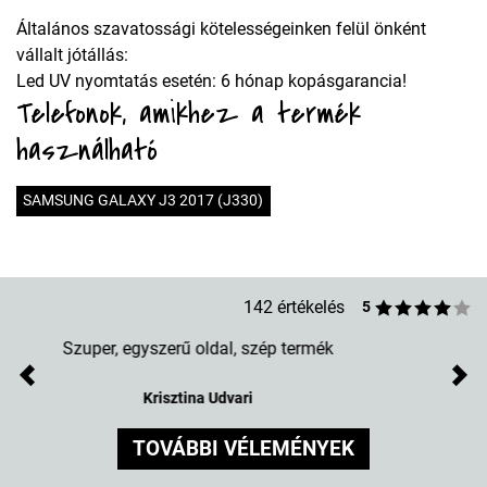
Általános szavatossági kötelességeinken felül önként
vállalt jótállás:
Led UV nyomtatás esetén: 6 hónap kopásgarancia!
Telefonok, amikhez a termék
használható
SAMSUNG GALAXY J3 2017 (J330)
142 értékelés
5
Rózsaszínben is tetszene :3
Previous
Nex
Alexandra Vasas
TOVÁBBI VÉLEMÉNYEK