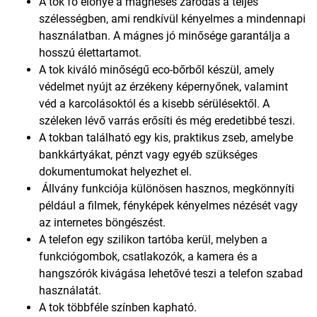
A tok fő előnye a mágneses záródás a teljes
szélességben, ami rendkívül kényelmes a mindennapi
használatban. A mágnes jó minősége garantálja a
hosszú élettartamot.
A tok kiváló minőségű eco-bőrből készül, amely
védelmet nyújt az érzékeny képernyőnek, valamint
véd a karcolásoktól és a kisebb sérülésektől. A
széleken lévő varrás erősíti és még eredetibbé teszi.
A tokban található egy kis, praktikus zseb, amelybe
bankkártyákat, pénzt vagy egyéb szükséges
dokumentumokat helyezhet el.
Állvány funkciója különösen hasznos, megkönnyíti
például a filmek, fényképek kényelmes nézését vagy
az internetes böngészést.
A telefon egy szilikon tartóba kerül, melyben a
funkciógombok, csatlakozók, a kamera és a
hangszórók kivágása lehetővé teszi a telefon szabad
használatát.
A tok többféle színben kapható.