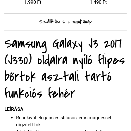
1.990 Ft
1.490 Ft
Szállítás: 2-5 munkanap
Samsung Galaxy J3 2017
(J330) oldalra nyíló flipes
bőrtok asztali tartó
funkciós fehér
LEÍRÁSA
Rendkívül elegáns és stílusos, erős mágnessel
rögzített tok.