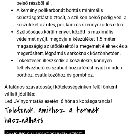
belső részből áll.
A kemény polikarbonát borítás minimális
csúszásgátlást biztosít, a szilikon belső pedig védi a
készüléket az ütés, por, karc és szennyeződés ellen.
Szélsőséges körülmények között is maximális
védelmet nyújt, megóvja a készüléket 1,5 méter
magasságig az ütődésektől a megemelt éleknek és a
megerősített, légpárnás sarkoknak köszönhetően.
Tökéletesen illeszkedik a készülékre, könnyen
felhelyezhető és szabad hozzáférést nyújt minden
porthoz, csatlakozóhoz és gombhoz.
Általános szavatossági kötelességeinken felül önként
vállalt jótállás:
Led UV nyomtatás esetén: 6 hónap kopásgarancia!
Telefonok, amikhez a termék
használható