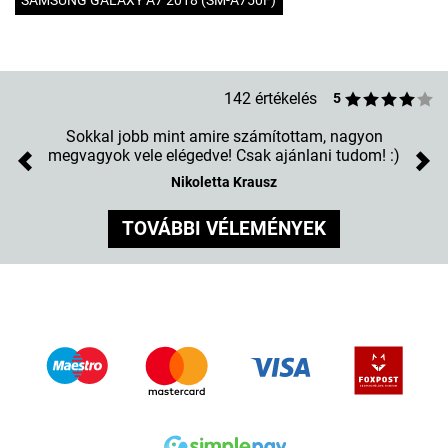
SAMSUNG GALAXY A7 2018 (SM-A750F)
142 értékelés
5
Sokkal jobb mint amire számítottam, nagyon
megvagyok vele elégedve! Csak ajánlani tudom! :)
Previous
Nex
Nikoletta Krausz
TOVÁBBI VÉLEMÉNYEK