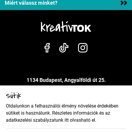
Miért válassz minket?
1134 Budapest, Angyalföldi út 25.
info@kreativtok.hu
Sütik
Oldalunkon a felhasználói élmény növelése érdekében
Adatkezelési szabályzat
sütiket is használunk. Részletes információk és az
adatkezelési szabályzatunk
itt
olvasható el.
Általános szerződési feltételek