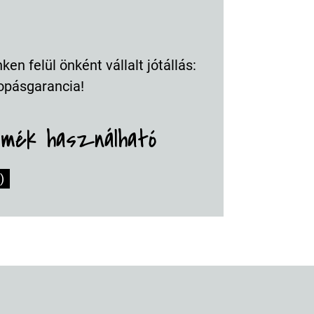
en felül önként vállalt jótállás:
opásgarancia!
rmék használható
)