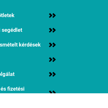
tletek
 segédlet
ismételt kérdések
lgálat
 és fizetési
iók