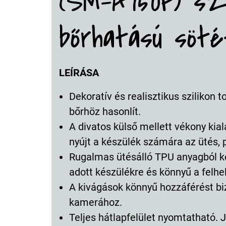
(SM-A750F) szi
bőrhatású söt
LEÍRÁSA
Dekoratív és realisztikus szilikon t
bőrhöz hasonlít.
A divatos külső mellett vékony kial
nyújt a készülék számára az ütés, 
Rugalmas ütésálló TPU anyagból kés
adott készülékre és könnyű a felhe
A kivágások könnyű hozzáférést bi
kamerához.
Teljes hátlapfelület nyomtatható. 