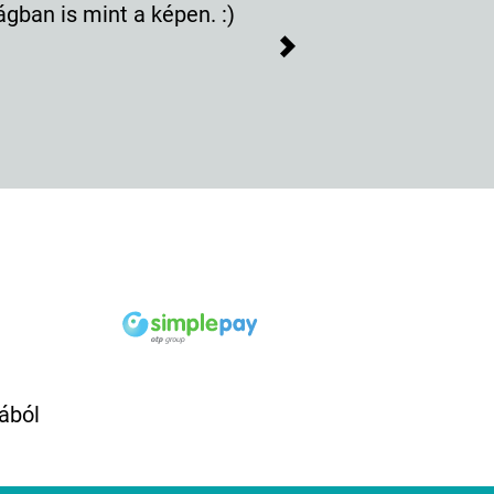
ágban is mint a képen. :)
Next
ából