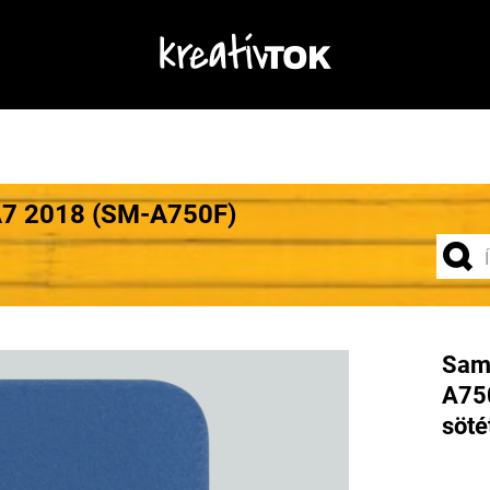
A7 2018 (SM-A750F)
Sam
A750
söté