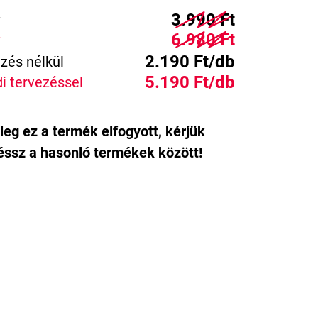
3.990 Ft
6.980 Ft
2.190 Ft/db
zés nélkül
5.190 Ft/db
i tervezéssel
leg ez a termék elfogyott, kérjük
ssz a hasonló termékek között!