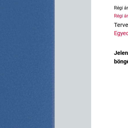
Régi ár
Régi ár
Terve
Egyed
Jelen
böngé