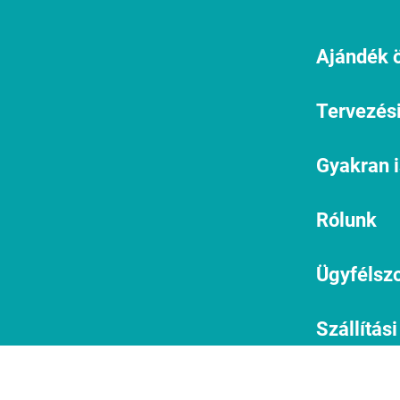
Ajándék ö
Tervezési
Gyakran 
Rólunk
Ügyfélszo
Szállítási
informác
1134 Budapest, Angyalföldi út