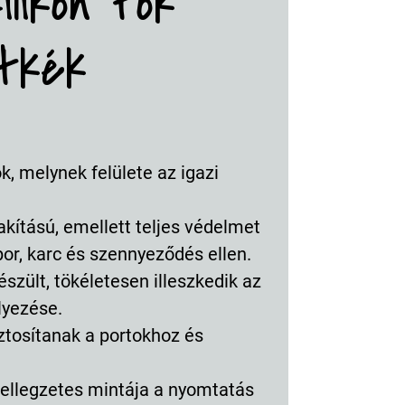
likon tok
étkék
ok, melynek felülete az igazi
akítású, emellett teljes védelmet
por, karc és szennyeződés ellen.
zült, tökéletesen illeszkedik az
lyezése.
ztosítanak a portokhoz és
Jellegzetes mintája a nyomtatás