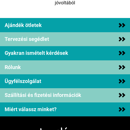
jóvoltából
Ajándék ötletek
Tervezési segédlet
Gyakran ismételt kérdések
Rólunk
Ügyfélszolgálat
Szállítási és fizetési információk
Miért válassz minket?