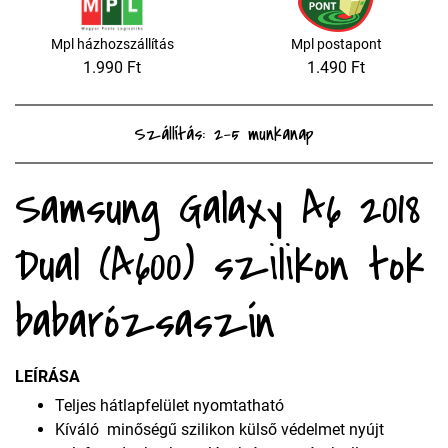
Mpl házhozszállítás
Mpl postapont
1.990 Ft
1.490 Ft
Szállítás: 2-5 munkanap
Samsung Galaxy A6 2018
Dual (A600) szilikon tok
babarózsaszín
LEÍRÁSA
Teljes hátlapfelület nyomtatható
Kíváló minőségű szilikon külső védelmet nyújt