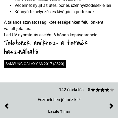
Védelmet nyújt az ütés, por és szennyeződések ellen
Könnyű felhelyezés és kivágás a portoknak
Általános szavatossági kötelességeinken felül önként
vállalt jótállás:
Led UV nyomtatás esetén: 6 hónap kopásgarancia!
Telefonok, amikhez a termék
használható
SAMSUNG GALAXY A3 2017 (A320)
142 értékelés
5
Eszméletlen jól néz ki!?
Previous
Nex
László Tímár