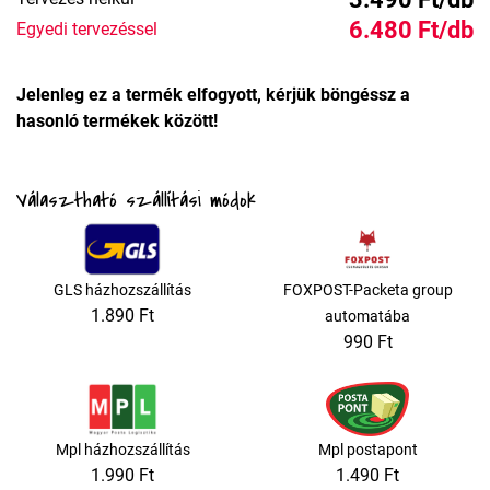
6.480 Ft/db
Egyedi tervezéssel
Jelenleg ez a termék elfogyott, kérjük böngéssz a
hasonló termékek között!
Választható szállítási módok
GLS házhozszállítás
FOXPOST-Packeta group
1.890 Ft
automatába
990 Ft
Mpl házhozszállítás
Mpl postapont
1.990 Ft
1.490 Ft