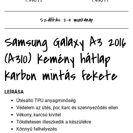
1.990 Ft
1.490 Ft
Szállítás: 2-5 munkanap
Samsung Galaxy A3 2016
(A310) kemény hátlap
karbon mintás fekete
LEÍRÁSA
Ütésálló TPU anyagminőség
Védelem az ütés, por, karc és szennyeződés ellen
Vékony, karcsú kivitel
Tökéletesen illeszkedik a készülékre
Könnyű felhelyezés