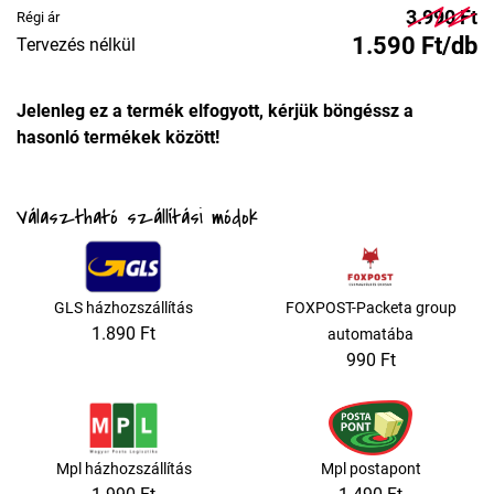
3.990 Ft
Régi ár
1.590 Ft/db
Tervezés nélkül
Jelenleg ez a termék elfogyott, kérjük böngéssz a
hasonló termékek között!
Választható szállítási módok
GLS házhozszállítás
FOXPOST-Packeta group
1.890 Ft
automatába
990 Ft
Mpl házhozszállítás
Mpl postapont