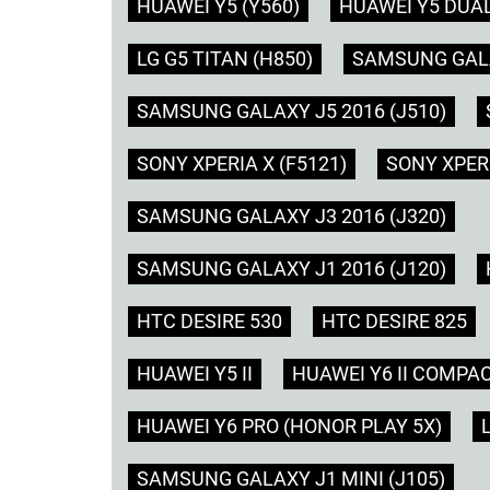
HUAWEI Y5 (Y560)
HUAWEI Y5 DUAL
LG G5 TITAN (H850)
SAMSUNG GALA
SAMSUNG GALAXY J5 2016 (J510)
SONY XPERIA X (F5121)
SONY XPER
SAMSUNG GALAXY J3 2016 (J320)
SAMSUNG GALAXY J1 2016 (J120)
HTC DESIRE 530
HTC DESIRE 825
HUAWEI Y5 II
HUAWEI Y6 II COMPA
HUAWEI Y6 PRO (HONOR PLAY 5X)
SAMSUNG GALAXY J1 MINI (J105)