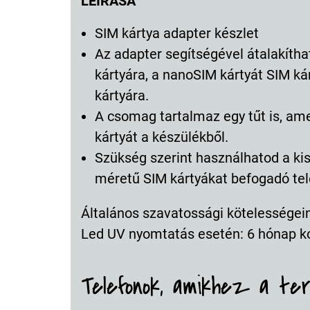
LEÍRÁSA
SIM kártya adapter készlet
Az adapter segítségével átalakíth
kártyára, a nanoSIM kártyát SIM ká
kártyára.
A csomag tartalmaz egy tűt is, ame
kártyát a készülékből.
Szükség szerint használhatod a kis
méretű SIM kártyákat befogadó tel
Általános szavatossági kötelességeink
Led UV nyomtatás esetén: 6 hónap k
Telefonok, amikhez a te