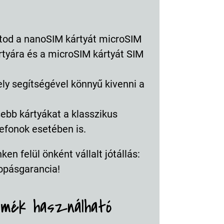
atod a nanoSIM kártyát microSIM
rtyára és a microSIM kártyát SIM
ly segítségével könnyű kivenni a
ebb kártyákat a klasszikus
efonok esetében is.
en felül önként vállalt jótállás:
opásgarancia!
rmék használható