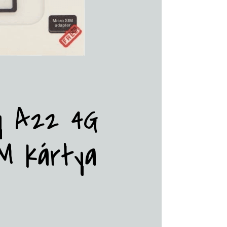
y A22 4G
M kártya