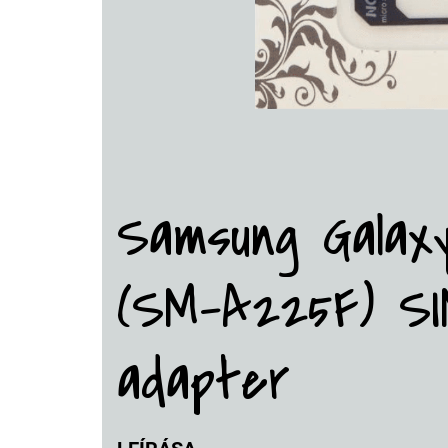
Samsung Galax
(SM-A225F) SI
adapter