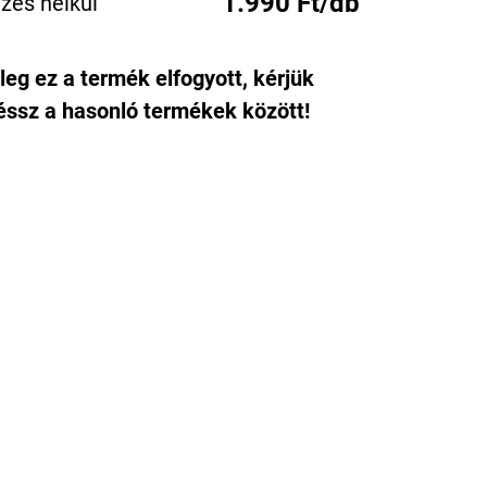
1.990 Ft/db
zés nélkül
leg ez a termék elfogyott, kérjük
ssz a hasonló termékek között!