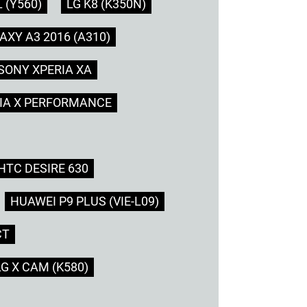
 (Y560)
LG K8 (K350N)
XY A3 2016 (A310)
SONY XPERIA XA
IA X PERFORMANCE
HTC DESIRE 630
HUAWEI P9 PLUS (VIE-L09)
CT
LG X CAM (K580)