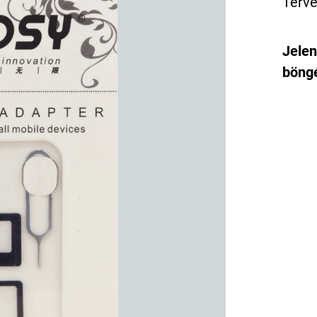
Terve
Jelen
böngé