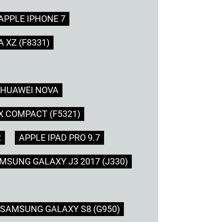
APPLE IPHONE 7
 XZ (F8331)
HUAWEI NOVA
X COMPACT (F5321)
2
APPLE IPAD PRO 9.7
MSUNG GALAXY J3 2017 (J330)
SAMSUNG GALAXY S8 (G950)