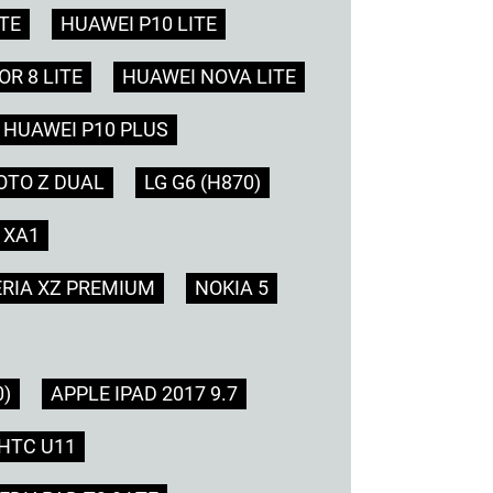
TE
HUAWEI P10 LITE
R 8 LITE
HUAWEI NOVA LITE
HUAWEI P10 PLUS
TO Z DUAL
LG G6 (H870)
 XA1
RIA XZ PREMIUM
NOKIA 5
0)
APPLE IPAD 2017 9.7
HTC U11