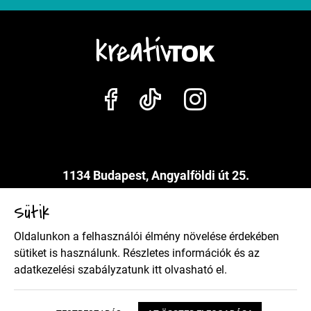
1134 Budapest, Angyalföldi út 25.
info@kreativtok.hu
Sütik
Oldalunkon a felhasználói élmény növelése érdekében
Adatkezelési szabályzat
sütiket is használunk. Részletes információk és az
adatkezelési szabályzatunk
itt
olvasható el.
Általános szerződési feltételek