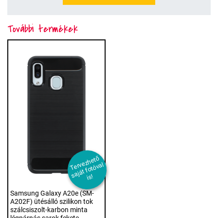
További termékek
T
er
e
z
h
et
ő
s
aj
át f
ot
ó
v
i
v
al
s!
Samsung Galaxy A20e (SM-
A202F) ütésálló szilikon tok
szálcsiszolt-karbon minta