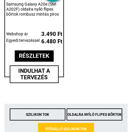
Samsung Galaxy A20e (SM-
A202F) oldalra nyíló flipes
bőrtok rombusz mintás piros
3.490 Ft
Webshop ár
Egyedi tervezéssel
6.480 Ft
RÉSZLETEK
INDULHAT A
TERVEZÉS
SZILIKON TOK
OLDALRA NYÍLÓ FLIPES BŐRTOK
ÜTÉSÁLLÓ SZILIKON TOK