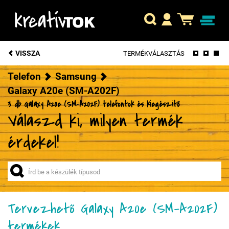
VISSZA
TERMÉKVÁLASZTÁS
Telefon
Samsung
Galaxy A20e (SM-A202F)
3 db Galaxy A20e (SM-A202F) telefontok és kiegészítő
Válaszd ki, milyen termék
érdekel!
Tervezhető Galaxy A20e (SM-A202F)
termékek