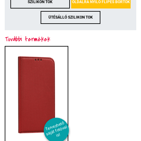
SZILIKON TOK
OLDALRA NYÍLÓ FLIPES BŐRTOK
ÜTÉSÁLLÓ SZILIKON TOK
További termékek
T
er
e
z
h
et
ő
s
aj
át f
ot
ó
v
i
v
al
s!