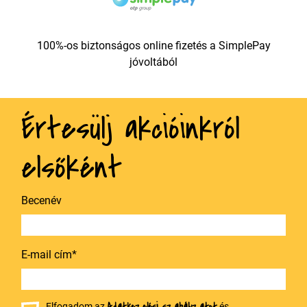
100%-os biztonságos online fizetés a SimplePay
jóvoltából
Értesülj akcióinkról
elsőként
Becenév
E-mail cím*
Elfogadom az
és