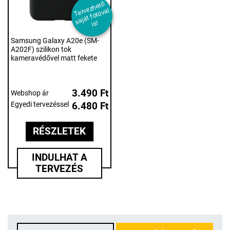
T
er
e
z
h
et
ő
s
aj
át f
ot
ó
v
i
v
al
s!
Samsung Galaxy A20e (SM-
A202F) szilikon tok
kameravédővel matt fekete
3.490 Ft
Webshop ár
Egyedi tervezéssel
6.480 Ft
RÉSZLETEK
INDULHAT A
TERVEZÉS