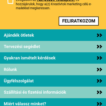
Adatkezelési szabályzatot
hozzájárulok, hogy a(z) Kreatívtok marketing célú e-
mailekkel megkeressen.
FELIRATKOZOM
Ajándék ötletek
Tervezési segédlet
Gyakran ismételt kérdések
Rólunk
Ügyfélszolgálat
Szállítási és fizetési információk
Miért válassz minket?