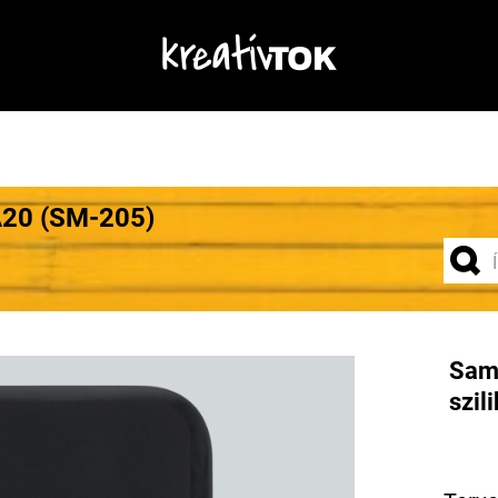
A20 (SM-205)
Sam
szil