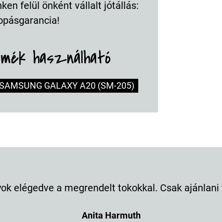
en felül önként vállalt jótállás:
opásgarancia!
rmék használható
SAMSUNG GALAXY A20 (SM-205)
k elégedve a megrendelt tokokkal. Csak ajánlani t
Anita Harmuth