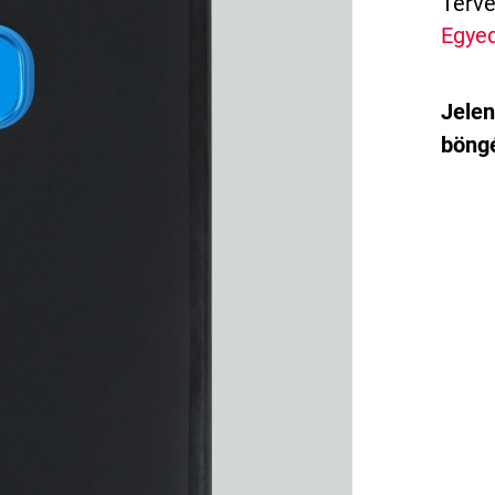
Terve
Egyed
Jelen
böngé