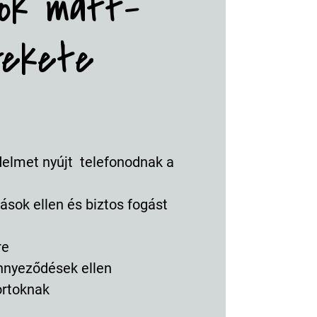
tok matt-
fekete
delmet nyújt telefonodnak a
ások ellen és biztos fogást
re
ennyeződések ellen
ortoknak