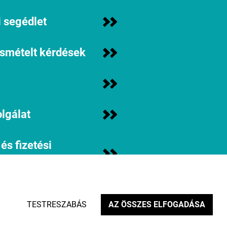
 segédlet
ismételt kérdések
lgálat
 és fizetési
iók
assz minket?
TESTRESZABÁS
AZ ÖSSZES ELFOGADÁSA