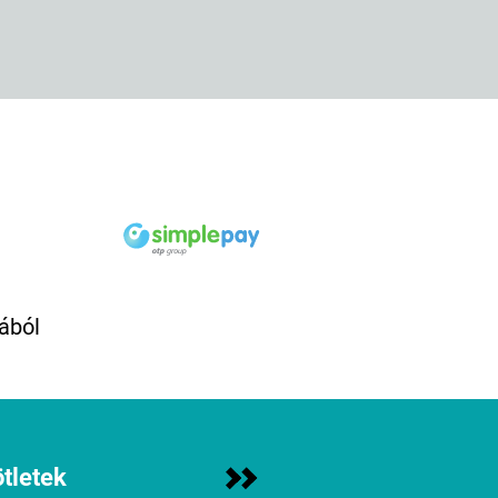
ából
tletek