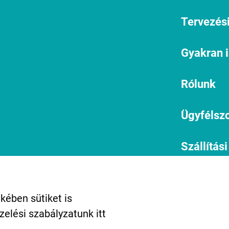
Tervezési
Gyakran 
Rólunk
Ügyfélszo
Szállítási
informác
1134 Budapest, Angyalföldi út
25.
Miért vál
kében sütiket is
info@kreativtok.hu
ezelési szabályzatunk
itt