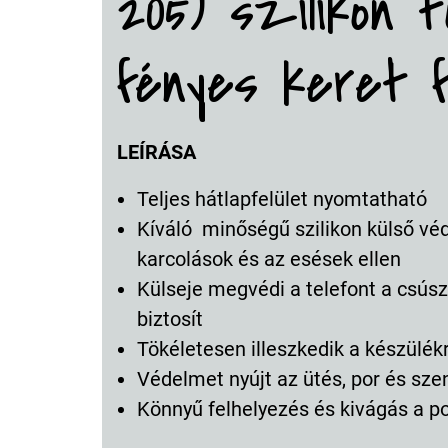
205) szilikon 
fényes keret 
LEÍRÁSA
Teljes hátlapfelület nyomtatható
Kíváló minőségű szilikon külső vé
karcolások és az esések ellen
Külseje megvédi a telefont a csúsz
biztosít
Tökéletesen illeszkedik a készülék
Védelmet nyújt az ütés, por és sz
Könnyű felhelyezés és kivágás a p