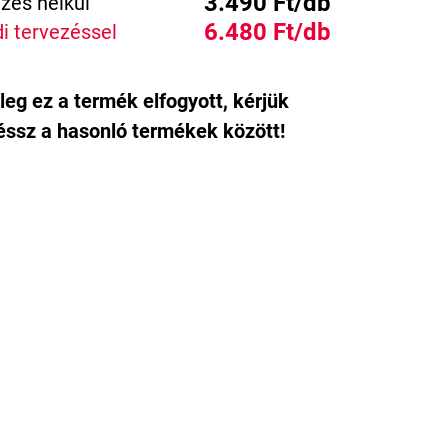
3.490 Ft/db
zés nélkül
6.480 Ft/db
i tervezéssel
leg ez a termék elfogyott, kérjük
ssz a hasonló termékek között!