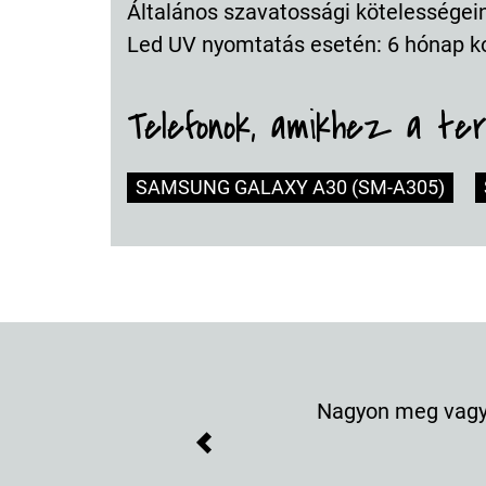
Általános szavatossági kötelességeink
Led UV nyomtatás esetén: 6 hónap k
Telefonok, amikhez a te
SAMSUNG GALAXY A30 (SM-A305)
Nagyon meg vagyo
Previous