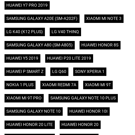
HUAWEI Y7 PRO 2019
SAMSUNG GALAXY A20E (SM-A202F)
XIAOMI MI NOTE 3
LG K40 (K12 PLUS)
LG V40 THINQ
SAMSUNG GALAXY A80 (SM-A805)
HUAWEI HONOR 8S
HUAWEI Y5 2019
HUAWEI P20 LITE 2019
HUAWEI P SMART Z
LG Q60
SONY XPERIA 1
NOKIA 1 PLUS
XIAOMI REDMI 7A
XIAOMI MI 9T
XIAOMI MI 9T PRO
SAMSUNG GALAXY NOTE 10 PLUS
SAMSUNG GALAXY NOTE 10
HUAWEI HONOR 10I
HUAWEI HONOR 20 LITE
HUAWEI HONOR 20