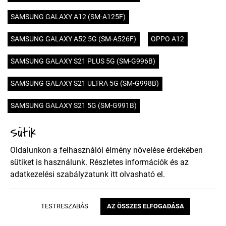
SAMSUNG GALAXY A12 (SM-A125F)
SAMSUNG GALAXY A52 5G (SM-A526F)
OPPO A12
SAMSUNG GALAXY S21 PLUS 5G (SM-G996B)
SAMSUNG GALAXY S21 ULTRA 5G (SM-G998B)
SAMSUNG GALAXY S21 5G (SM-G991B)
Sütik
SAMSUNG GALAXY M31S (SM-M317F)
Oldalunkon a felhasználói élmény növelése érdekében
HUAWEI MATE 40 PRO
HUAWEI MATE 40
OPPO A12S
sütiket is használunk. Részletes információk és az
HUAWEI HONOR 9X PRO
HUAWEI HONOR 9X
adatkezelési szabályzatunk
itt
olvasható el.
SONY XPERIA 5 II
XIAOMI POCO X3 NFC
NOKIA 5.4
TESTRESZABÁS
AZ ÖSSZES ELFOGADÁSA
MOTOROLA MOTO E7