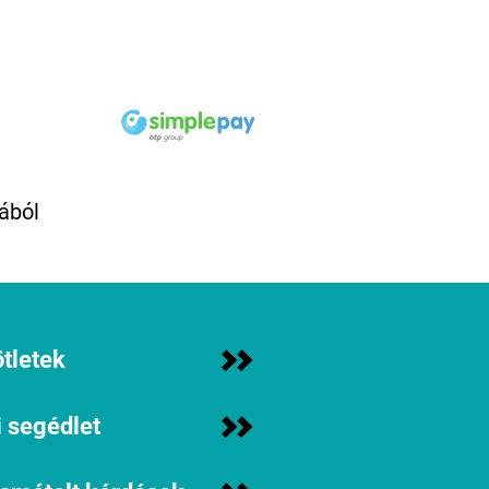
ából
tletek
 segédlet