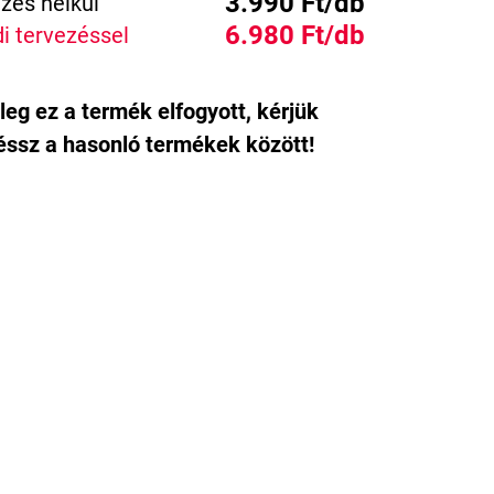
3.990 Ft/db
zés nélkül
6.980 Ft/db
i tervezéssel
leg ez a termék elfogyott, kérjük
ssz a hasonló termékek között!