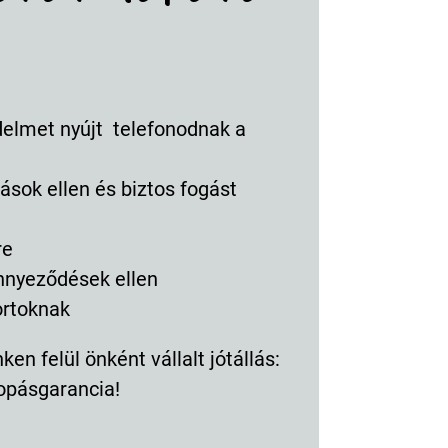
delmet nyújt telefonodnak a
ások ellen és biztos fogást
re
ennyeződések ellen
ortoknak
en felül önként vállalt jótállás:
opásgarancia!