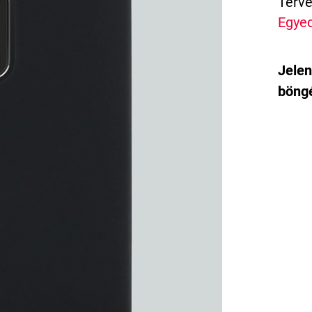
Terve
Egyed
Jelen
böngé