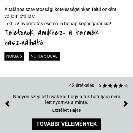
Általános szavatossági kötelességeinken felül önként
vállalt jótállás:
Led UV nyomtatás esetén: 6 hónap kopásgarancia!
Telefonok, amikhez a termék
használható
NOKIA 5
NOKIA 5 DUAL
142 értékelés
5
Nagyon szép lett csak kàr hogy a tok hàtuljàra nem
lett nyomva a minta.
Previous
Nex
Erzsébet Hajas
TOVÁBBI VÉLEMÉNYEK