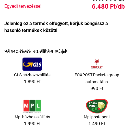
6.480 Ft/db
Egyedi tervezéssel
Jelenleg ez a termék elfogyott, kérjük böngéssz a
hasonló termékek között!
Választható szállítási módok
GLS házhozszállítás
FOXPOST-Packeta group
1.890 Ft
automatába
990 Ft
Mpl házhozszállítás
Mpl postapont
1.990 Ft
1.490 Ft