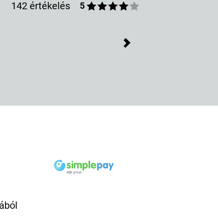
142 értékelés
5
Next
ából