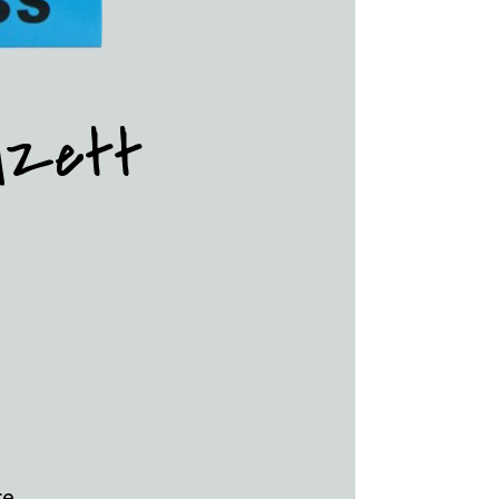
edzett
re