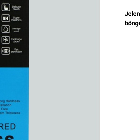
Jelen
böngé