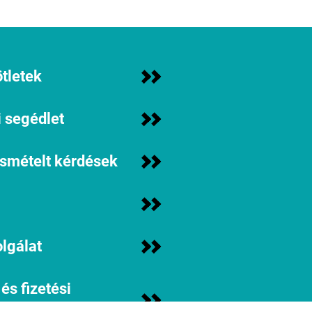
tletek
 segédlet
ismételt kérdések
lgálat
 és fizetési
iók