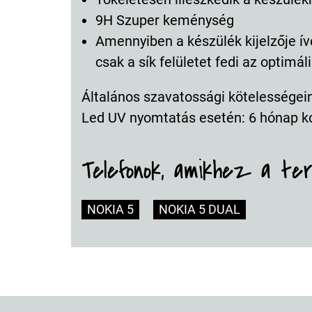
9H Szuper keménység
Amennyiben a készülék kijelzője ív
csak a sík felületet fedi az optimá
Általános szavatossági kötelességeink
Led UV nyomtatás esetén: 6 hónap k
Telefonok, amikhez a te
NOKIA 5
NOKIA 5 DUAL