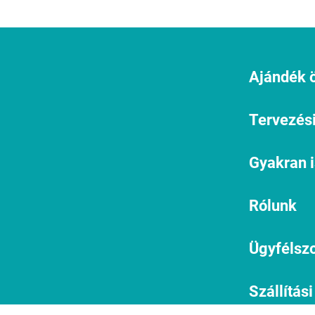
Ajándék ö
Tervezési
Gyakran 
Rólunk
Ügyfélszo
Szállítási
informác