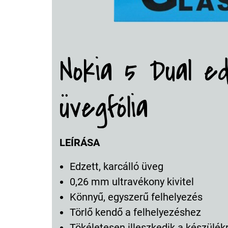
Nokia 5 Dual 
üvegfólia
LEÍRÁSA
Edzett, karcálló üveg
0,26 mm ultravékony kivitel
Könnyű, egyszerű felhelyezés
Törlő kendő a felhelyezéshez
Tökéletesen illeszkedik a készülék