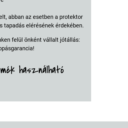
elt, abban az esetben a protektor
lis tapadás elérésének érdekében.
en felül önként vállalt jótállás:
opásgarancia!
rmék használható