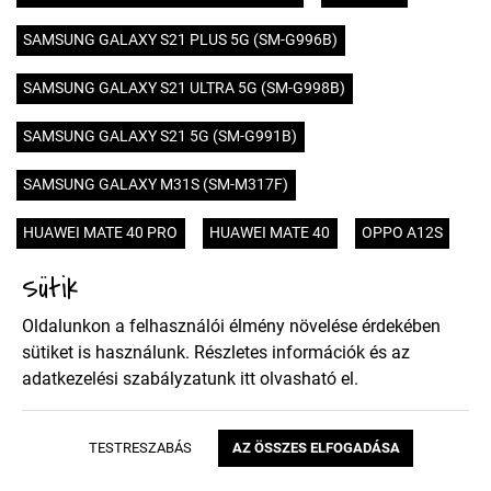
SAMSUNG GALAXY S21 PLUS 5G (SM-G996B)
SAMSUNG GALAXY S21 ULTRA 5G (SM-G998B)
SAMSUNG GALAXY S21 5G (SM-G991B)
SAMSUNG GALAXY M31S (SM-M317F)
HUAWEI MATE 40 PRO
HUAWEI MATE 40
OPPO A12S
Sütik
HUAWEI HONOR 9X PRO
HUAWEI HONOR 9X
Oldalunkon a felhasználói élmény növelése érdekében
SONY XPERIA 5 II
XIAOMI POCO X3 NFC
NOKIA 5.4
sütiket is használunk. Részletes információk és az
adatkezelési szabályzatunk
itt
olvasható el.
MOTOROLA MOTO E7
SAMSUNG GALAXY A02S (SM-A025)
TESTRESZABÁS
AZ ÖSSZES ELFOGADÁSA
SAMSUNG GALAXY A52 4G (SM-A525F)