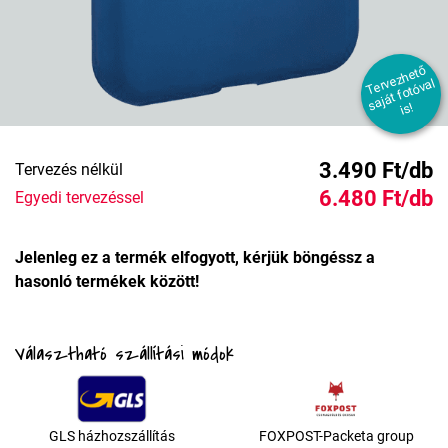
T
er
e
z
h
et
ő
s
aj
át f
ot
ó
v
i
v
al
s!
3.490 Ft/db
Tervezés nélkül
6.480 Ft/db
Egyedi tervezéssel
Jelenleg ez a termék elfogyott, kérjük böngéssz a
hasonló termékek között!
Választható szállítási módok
GLS házhozszállítás
FOXPOST-Packeta group