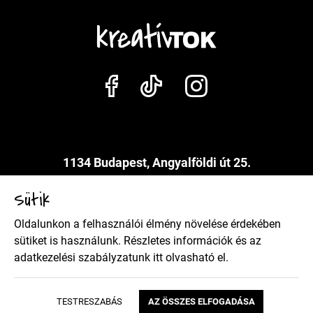
1134 Budapest, Angyalföldi út 25.
info@kreativtok.hu
Sütik
Oldalunkon a felhasználói élmény növelése érdekében
Adatkezelési szabályzat
sütiket is használunk. Részletes információk és az
adatkezelési szabályzatunk
itt
olvasható el.
Általános szerződési feltételek
TESTRESZABÁS
AZ ÖSSZES ELFOGADÁSA
Copyright 2026 Kreatívtok Design by BrandBar