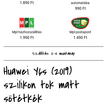
1.890 Ft
automatába
990 Ft
Mpl házhozszállítás
Mpl postapont
1.990 Ft
1.490 Ft
Szállítás: 2-5 munkanap
Huawei Y6s (2019)
szilikon tok matt
sötétkék