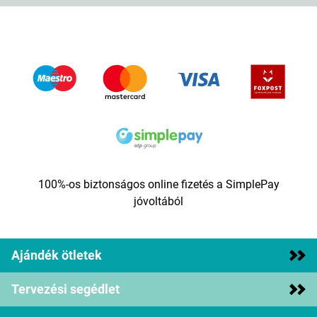
100%-os biztonságos online fizetés a SimplePay
jóvoltából
Ajándék ötletek
Tervezési segédlet