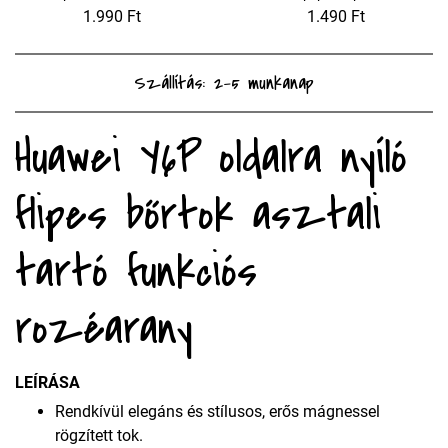
1.990 Ft
1.490 Ft
Szállítás: 2-5 munkanap
Huawei Y6P oldalra nyíló
flipes bőrtok asztali
tartó funkciós
rozéarany
LEÍRÁSA
Rendkívül elegáns és stílusos, erős mágnessel
rögzített tok.