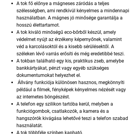
A tok fő előnye a mágneses záródás a teljes
szélességben, ami rendkívül kényelmes a mindennapi
használatban. A mágnes jó minősége garantálja a
hosszú élettartamot.
A tok kiváló minőségű eco-bőrből készül, amely
védelmet nyújt az érzékeny képernyőnek, valamint
véd a karcolásoktól és a kisebb sérülésektől. A
széleken lévő varrás erősíti és még eredetibbé teszi.
A tokban található egy kis, praktikus zseb, amelybe
bankkártyákat, pénzt vagy egyéb szükséges
dokumentumokat helyezhet el.
Állvány funkciója különösen hasznos, megkönnyíti
például a filmek, fényképek kényelmes nézését vagy
az internetes böngészést.
A telefon egy szilikon tartóba kerül, melyben a
funkciógombok, csatlakozók, a kamera és a
hangszórók kivágása lehetővé teszi a telefon szabad
használatát.
A tok többféle színben kapható.