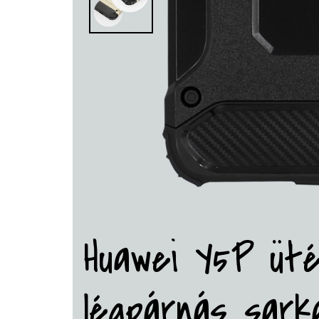
Huawei Y5P üté
légpárnás sarka