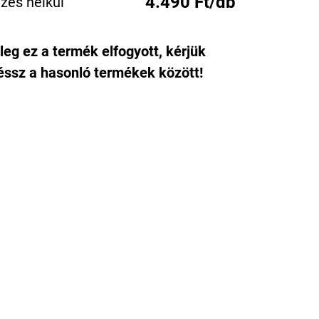
4.490 Ft/db
zés nélkül
leg ez a termék elfogyott, kérjük
ssz a hasonló termékek között!