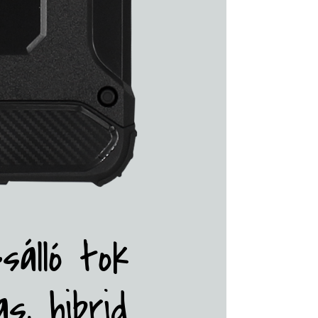
sálló tok
s, hibrid