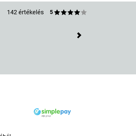
142 értékelés
5
Next