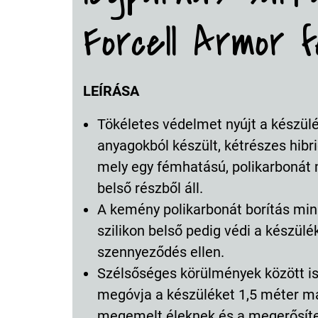
Forcell Armor 
LEÍRÁSA
Tökéletes védelmet nyújt a készül
anyagokból készült, kétrészes hibri
mely egy fémhatású, polikarbonát 
belső részből áll.
A kemény polikarbonát borítás mini
szilikon belső pedig védi a készülék
szennyeződés ellen.
Szélsőséges körülmények között is
megóvja a készüléket 1,5 méter m
megemelt éleknek és a megerősíte