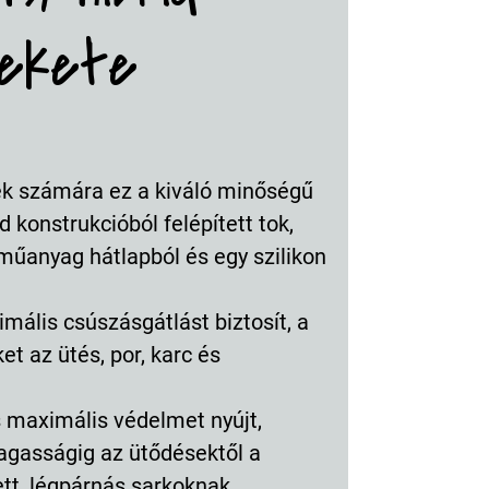
fekete
ék számára ez a kiváló minőségű
d konstrukcióból felépített tok,
műanyag hátlapból és egy szilikon
mális csúszásgátlást biztosít, a
et az ütés, por, karc és
 maximális védelmet nyújt,
agasságig az ütődésektől a
tt, légpárnás sarkoknak