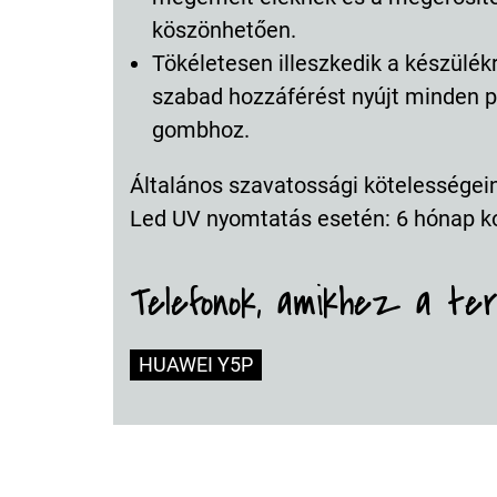
köszönhetően.
Tökéletesen illeszkedik a készülék
szabad hozzáférést nyújt minden p
gombhoz.
Általános szavatossági kötelességeink
Led UV nyomtatás esetén: 6 hónap k
Telefonok, amikhez a te
HUAWEI Y5P