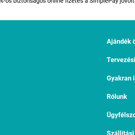
%-os biztonságos online fizetés a SimplePay jóvolt
Ajándék ö
Tervezési
Gyakran 
Rólunk
Ügyfélszo
Szállítási