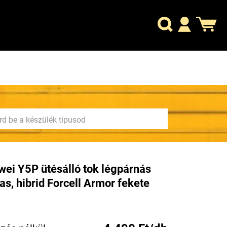
ei Y5P ütésálló tok légpárnás
as, hibrid Forcell Armor fekete