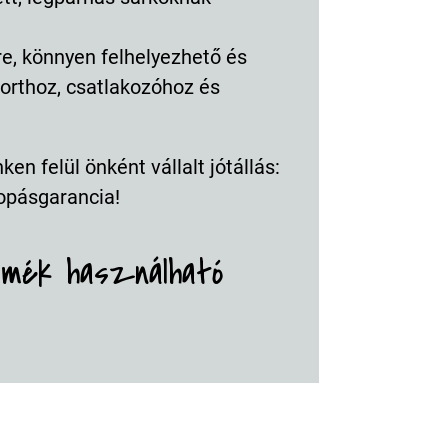
re, könnyen felhelyezhető és
orthoz, csatlakozóhoz és
en felül önként vállalt jótállás:
opásgarancia!
rmék használható