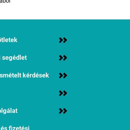
ából
tletek
 segédlet
ismételt kérdések
lgálat
 és fizetési