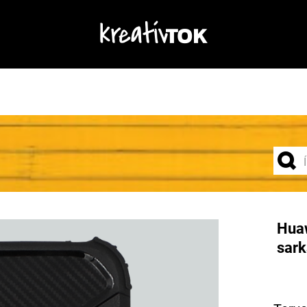
Huaw
sark