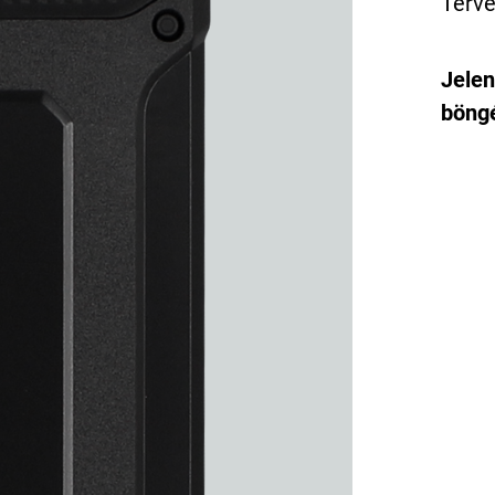
Terve
Jelen
böngé