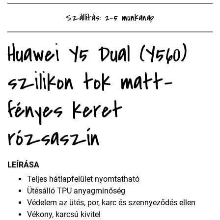
Szállítás: 2-5 munkanap
Huawei Y5 Dual (Y560)
szilikon tok matt-
fényes keret
rózsaszín
LEÍRÁSA
Teljes hátlapfelület nyomtatható
Ütésálló TPU anyagminőség
Védelem az ütés, por, karc és szennyeződés ellen
Vékony, karcsú kivitel