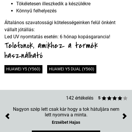
Tökéletesen illeszkedik a készülékre
Könnyű felhelyezés
Általános szavatossági kötelességeinken felül önként
vállalt jótállás:
Led UV nyomtatás esetén: 6 hónap kopásgarancia!
Telefonok, amikhez a termék
használható
HUAWEI Y5 (Y560)
HUAWEI Y5 DUAL (Y560)
142 értékelés
5
Nagyon szép lett csak kàr hogy a tok hàtuljàra nem
lett nyomva a minta.
Previous
Nex
Erzsébet Hajas