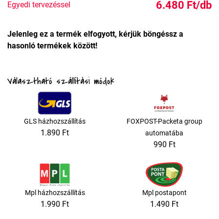
6.480 Ft/db
Egyedi tervezéssel
Jelenleg ez a termék elfogyott, kérjük böngéssz a
hasonló termékek között!
Választható szállítási módok
GLS házhozszállítás
FOXPOST-Packeta group
1.890 Ft
automatába
990 Ft
Mpl házhozszállítás
Mpl postapont
1.990 Ft
1.490 Ft