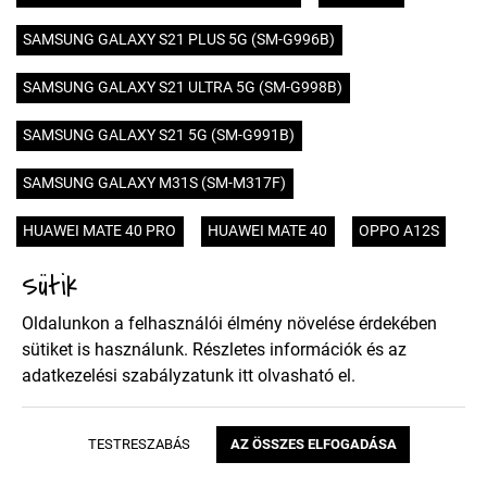
SAMSUNG GALAXY S21 PLUS 5G (SM-G996B)
SAMSUNG GALAXY S21 ULTRA 5G (SM-G998B)
SAMSUNG GALAXY S21 5G (SM-G991B)
SAMSUNG GALAXY M31S (SM-M317F)
HUAWEI MATE 40 PRO
HUAWEI MATE 40
OPPO A12S
Sütik
HUAWEI HONOR 9X PRO
HUAWEI HONOR 9X
Oldalunkon a felhasználói élmény növelése érdekében
SONY XPERIA 5 II
XIAOMI POCO X3 NFC
NOKIA 5.4
sütiket is használunk. Részletes információk és az
adatkezelési szabályzatunk
itt
olvasható el.
MOTOROLA MOTO E7
SAMSUNG GALAXY A02S (SM-A025)
TESTRESZABÁS
AZ ÖSSZES ELFOGADÁSA
SAMSUNG GALAXY A52 4G (SM-A525F)