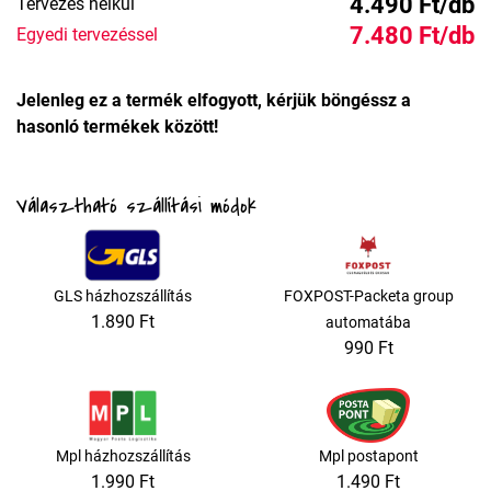
4.490 Ft/db
Tervezés nélkül
7.480 Ft/db
Egyedi tervezéssel
Jelenleg ez a termék elfogyott, kérjük böngéssz a
hasonló termékek között!
Választható szállítási módok
GLS házhozszállítás
FOXPOST-Packeta group
1.890 Ft
automatába
990 Ft
Mpl házhozszállítás
Mpl postapont
1.990 Ft
1.490 Ft