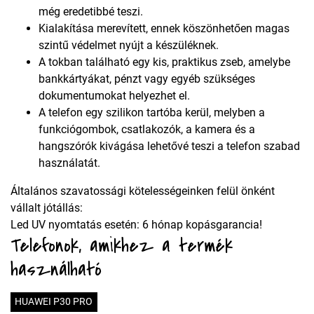
még eredetibbé teszi.
Kialakítása merevített, ennek köszönhetően magas
szintű védelmet nyújt a készüléknek.
A tokban található egy kis, praktikus zseb, amelybe
bankkártyákat, pénzt vagy egyéb szükséges
dokumentumokat helyezhet el.
A telefon egy szilikon tartóba kerül, melyben a
funkciógombok, csatlakozók, a kamera és a
hangszórók kivágása lehetővé teszi a telefon szabad
használatát.
Általános szavatossági kötelességeinken felül önként
vállalt jótállás:
Led UV nyomtatás esetén: 6 hónap kopásgarancia!
Telefonok, amikhez a termék
használható
HUAWEI P30 PRO