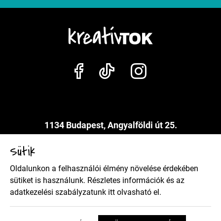
1134 Budapest, Angyalföldi út 25.
info@kreativtok.hu
Sütik
Oldalunkon a felhasználói élmény növelése érdekében
Adatkezelési szabályzat
sütiket is használunk. Részletes információk és az
adatkezelési szabályzatunk
itt
olvasható el.
Általános szerződési feltételek