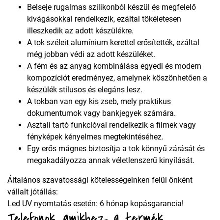
Belseje rugalmas szilikonból készül és megfelelő
kivágásokkal rendelkezik, ezáltal tökéletesen
illeszkedik az adott készülékre.
A tok széleit alumínium kerettel erősítették, ezáltal
még jobban védi az adott készüléket.
A fém és az anyag kombinálása egyedi és modern
kompozíciót eredményez, amelynek köszönhetően a
készülék stílusos és elegáns lesz.
A tokban van egy kis zseb, mely praktikus
dokumentumok vagy bankjegyek számára.
Asztali tartó funkcióval rendelkezik a filmek vagy
fényképek kényelmes megtekintéséhez.
Egy erős mágnes biztosítja a tok könnyű zárását és
megakadályozza annak véletlenszerű kinyílását.
Általános szavatossági kötelességeinken felül önként
vállalt jótállás:
Led UV nyomtatás esetén: 6 hónap kopásgarancia!
Telefonok, amikhez a termék