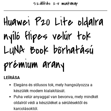
Szállítás: 2-5 munkanap
Huawei P20 Lite oldalra
nyíló flipes velúr tok
LUNA Book bőrhatású
prémium arany
LEÍRÁSA
Elegáns és stílusos tok, mely hangsúlyozza a
készülék modern kialakítását.
Puha velúr anyaggal van bevonva, mely mindkét
oldalról védi a készüléket a sérülésektől és
karcolásoktól.