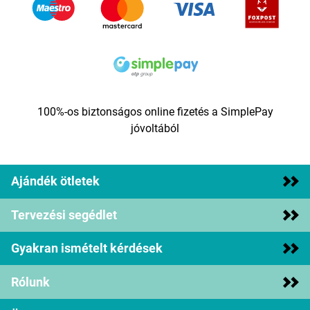
100%-os biztonságos online fizetés a SimplePay
jóvoltából
Ajándék ötletek
Tervezési segédlet
Gyakran ismételt kérdések
Rólunk