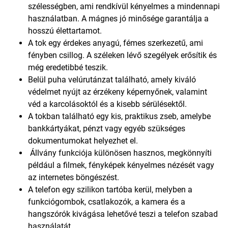
szélességben, ami rendkívül kényelmes a mindennapi
használatban. A mágnes jó minősége garantálja a
hosszú élettartamot.
A tok egy érdekes anyagú, fémes szerkezetű, ami
fényben csillog. A széleken lévő szegélyek erősítik és
még eredetibbé teszik.
Belül puha velúrutánzat található, amely kiváló
védelmet nyújt az érzékeny képernyőnek, valamint
véd a karcolásoktól és a kisebb sérülésektől.
A tokban található egy kis, praktikus zseb, amelybe
bankkártyákat, pénzt vagy egyéb szükséges
dokumentumokat helyezhet el.
Állvány funkciója különösen hasznos, megkönnyíti
például a filmek, fényképek kényelmes nézését vagy
az internetes böngészést.
A telefon egy szilikon tartóba kerül, melyben a
funkciógombok, csatlakozók, a kamera és a
hangszórók kivágása lehetővé teszi a telefon szabad
használatát.