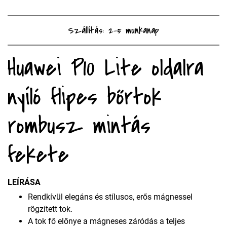
Szállítás: 2-5 munkanap
Huawei P10 Lite oldalra
nyíló flipes bőrtok
rombusz mintás
fekete
LEÍRÁSA
Rendkívül elegáns és stílusos, erős mágnessel
rögzített tok.
A tok fő előnye a mágneses záródás a teljes