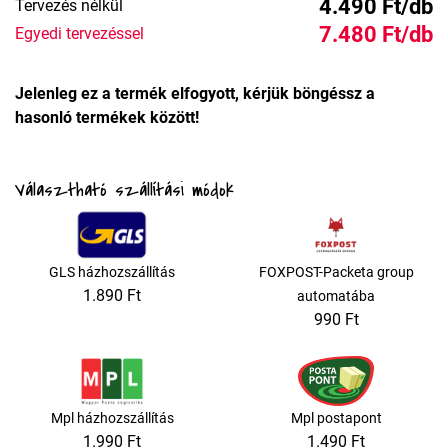
4.490 Ft/db
Tervezés nélkül
7.480 Ft/db
Egyedi tervezéssel
Jelenleg ez a termék elfogyott, kérjük böngéssz a
hasonló termékek között!
Választható szállítási módok
GLS házhozszállítás
FOXPOST-Packeta group
1.890 Ft
automatába
990 Ft
Mpl házhozszállítás
Mpl postapont
1.990 Ft
1.490 Ft