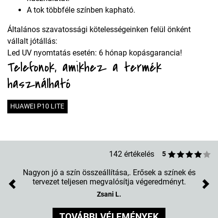
A tok többféle színben kapható.
Általános szavatossági kötelességeinken felül önként
vállalt jótállás:
Led UV nyomtatás esetén: 6 hónap kopásgarancia!
Telefonok, amikhez a termék
használható
HUAWEI P10 LITE
142 értékelés
5
Nagyon jó a szín összeállítása,. Erősek a színek és
tervezet teljesen megvalósítja végeredményt.
Previous
Nex
Zsani L.
TOVÁBBI VÉLEMÉNYEK