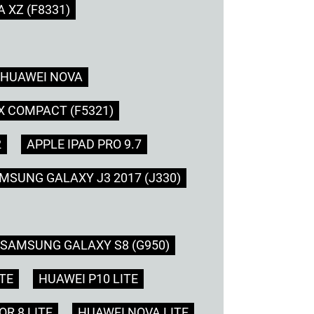
 XZ (F8331)
HUAWEI NOVA
X COMPACT (F5321)
2
APPLE IPAD PRO 9.7
MSUNG GALAXY J3 2017 (J330)
SAMSUNG GALAXY S8 (G950)
TE
HUAWEI P10 LITE
R 8 LITE
HUAWEI NOVA LITE