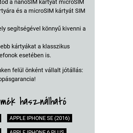
atod a nanoSIM kártyát microSIM
rtyára és a microSIM kártyát SIM
ly segítségével könnyű kivenni a
ebb kártyákat a klasszikus
efonok esetében is.
en felül önként vállalt jótállás:
opásgarancia!
rmék használható
APPLE IPHONE SE (2016)
APPLE IPHONE 6 PLUS