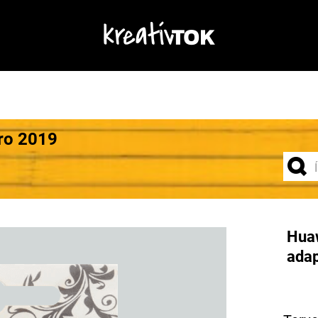
ro 2019
Huaw
adap