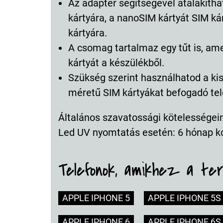
Az adapter segítségével átalakíth
kártyára, a nanoSIM kártyát SIM ká
kártyára.
A csomag tartalmaz egy tűt is, ame
kártyát a készülékből.
Szükség szerint használhatod a kis
méretű SIM kártyákat befogadó tel
Általános szavatossági kötelességeink
Led UV nyomtatás esetén: 6 hónap k
Telefonok, amikhez a te
APPLE IPHONE 5
APPLE IPHONE 5S
APPLE IPHONE 6
APPLE IPHONE 6S