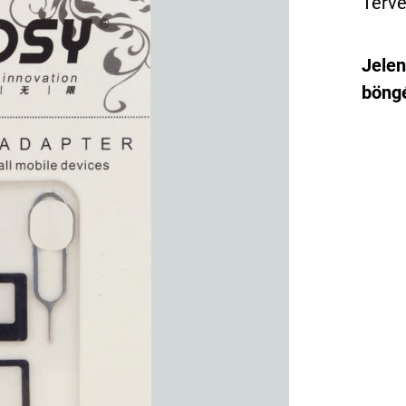
Terve
Jelen
böngé