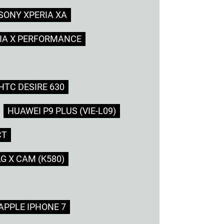
SONY XPERIA XA
IA X PERFORMANCE
HTC DESIRE 630
HUAWEI P9 PLUS (VIE-L09)
CT
LG X CAM (K580)
APPLE IPHONE 7