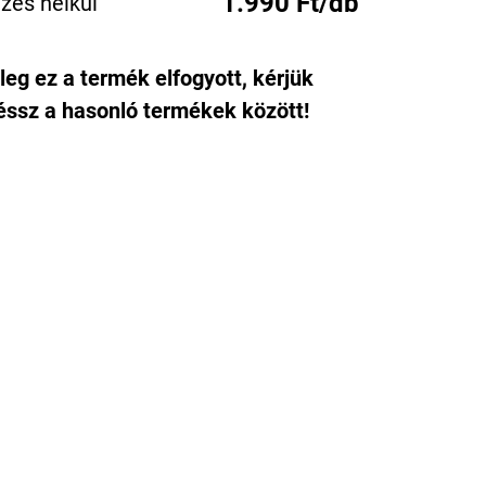
1.990 Ft/db
zés nélkül
leg ez a termék elfogyott, kérjük
ssz a hasonló termékek között!