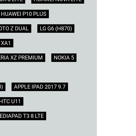
HUAWEI P10 PLUS
TO Z DUAL
LG G6 (H870)
 XA1
RIA XZ PREMIUM
NOKIA 5
0)
APPLE IPAD 2017 9.7
HTC U11
DIAPAD T3 8 LTE