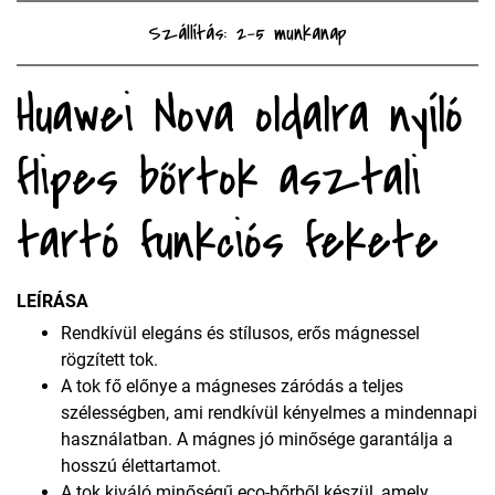
Szállítás: 2-5 munkanap
Huawei Nova oldalra nyíló
flipes bőrtok asztali
tartó funkciós fekete
LEÍRÁSA
Rendkívül elegáns és stílusos, erős mágnessel
rögzített tok.
A tok fő előnye a mágneses záródás a teljes
szélességben, ami rendkívül kényelmes a mindennapi
használatban. A mágnes jó minősége garantálja a
hosszú élettartamot.
A tok kiváló minőségű eco-bőrből készül, amely