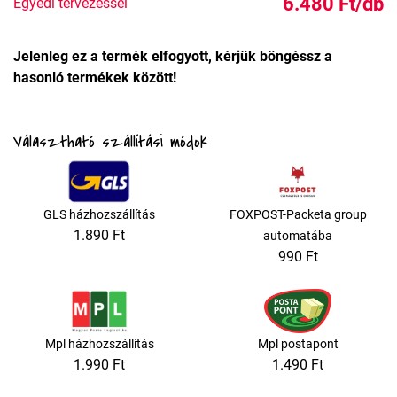
6.480 Ft/db
Egyedi tervezéssel
Jelenleg ez a termék elfogyott, kérjük böngéssz a
hasonló termékek között!
Választható szállítási módok
GLS házhozszállítás
FOXPOST-Packeta group
1.890 Ft
automatába
990 Ft
Mpl házhozszállítás
Mpl postapont
1.990 Ft
1.490 Ft