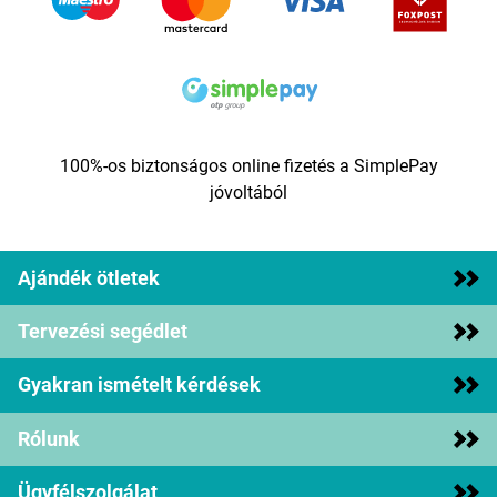
100%-os biztonságos online fizetés a SimplePay
jóvoltából
Ajándék ötletek
Tervezési segédlet
Gyakran ismételt kérdések
Rólunk
Ügyfélszolgálat