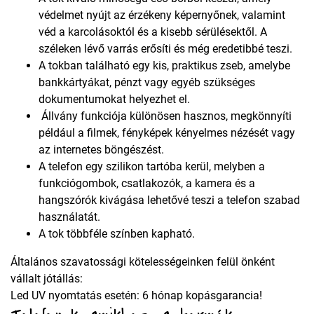
védelmet nyújt az érzékeny képernyőnek, valamint
véd a karcolásoktól és a kisebb sérülésektől. A
széleken lévő varrás erősíti és még eredetibbé teszi.
A tokban található egy kis, praktikus zseb, amelybe
bankkártyákat, pénzt vagy egyéb szükséges
dokumentumokat helyezhet el.
Állvány funkciója különösen hasznos, megkönnyíti
például a filmek, fényképek kényelmes nézését vagy
az internetes böngészést.
A telefon egy szilikon tartóba kerül, melyben a
funkciógombok, csatlakozók, a kamera és a
hangszórók kivágása lehetővé teszi a telefon szabad
használatát.
A tok többféle színben kapható.
Általános szavatossági kötelességeinken felül önként
vállalt jótállás:
Led UV nyomtatás esetén: 6 hónap kopásgarancia!