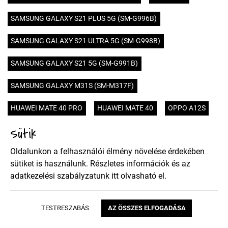
SAMSUNG GALAXY S21 PLUS 5G (SM-G996B)
SAMSUNG GALAXY S21 ULTRA 5G (SM-G998B)
SAMSUNG GALAXY S21 5G (SM-G991B)
SAMSUNG GALAXY M31S (SM-M317F)
HUAWEI MATE 40 PRO
HUAWEI MATE 40
OPPO A12S
Sütik
HUAWEI HONOR 9X PRO
HUAWEI HONOR 9X
Oldalunkon a felhasználói élmény növelése érdekében
SONY XPERIA 5 II
XIAOMI POCO X3 NFC
NOKIA 5.4
sütiket is használunk. Részletes információk és az
adatkezelési szabályzatunk
itt
olvasható el.
MOTOROLA MOTO E7
SAMSUNG GALAXY A02S (SM-A025)
TESTRESZABÁS
AZ ÖSSZES ELFOGADÁSA
SAMSUNG GALAXY A52 4G (SM-A525F)