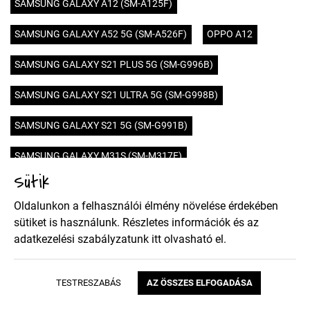
SAMSUNG GALAXY A12 (SM-A125F)
SAMSUNG GALAXY A52 5G (SM-A526F)
OPPO A12
SAMSUNG GALAXY S21 PLUS 5G (SM-G996B)
SAMSUNG GALAXY S21 ULTRA 5G (SM-G998B)
SAMSUNG GALAXY S21 5G (SM-G991B)
SAMSUNG GALAXY M31S (SM-M317F)
Sütik
HUAWEI MATE 40 PRO
HUAWEI MATE 40
OPPO A12S
Oldalunkon a felhasználói élmény növelése érdekében
HUAWEI HONOR 9X PRO
HUAWEI HONOR 9X
sütiket is használunk. Részletes információk és az
adatkezelési szabályzatunk
itt
olvasható el.
SONY XPERIA 5 II
XIAOMI POCO X3 NFC
NOKIA 5.4
MOTOROLA MOTO E7
TESTRESZABÁS
AZ ÖSSZES ELFOGADÁSA
SAMSUNG GALAXY A02S (SM-A025)