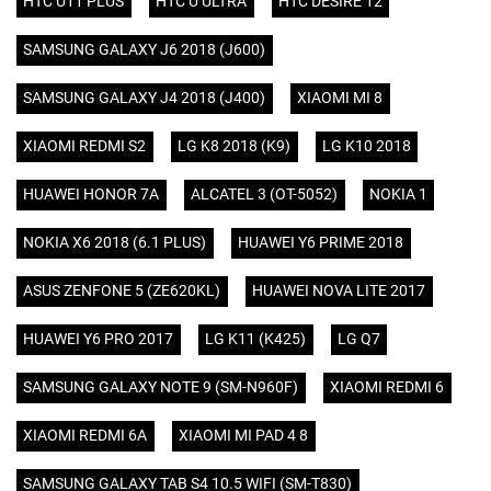
HTC U11 PLUS
HTC U ULTRA
HTC DESIRE 12
SAMSUNG GALAXY J6 2018 (J600)
SAMSUNG GALAXY J4 2018 (J400)
XIAOMI MI 8
XIAOMI REDMI S2
LG K8 2018 (K9)
LG K10 2018
HUAWEI HONOR 7A
ALCATEL 3 (OT-5052)
NOKIA 1
NOKIA X6 2018 (6.1 PLUS)
HUAWEI Y6 PRIME 2018
ASUS ZENFONE 5 (ZE620KL)
HUAWEI NOVA LITE 2017
HUAWEI Y6 PRO 2017
LG K11 (K425)
LG Q7
SAMSUNG GALAXY NOTE 9 (SM-N960F)
XIAOMI REDMI 6
XIAOMI REDMI 6A
XIAOMI MI PAD 4 8
SAMSUNG GALAXY TAB S4 10.5 WIFI (SM-T830)