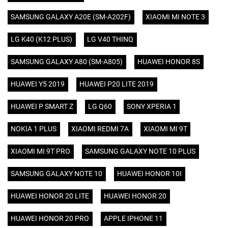
SAMSUNG GALAXY A20E (SM-A202F)
XIAOMI MI NOTE 3
LG K40 (K12 PLUS)
LG V40 THINQ
SAMSUNG GALAXY A80 (SM-A805)
HUAWEI HONOR 8S
HUAWEI Y5 2019
HUAWEI P20 LITE 2019
HUAWEI P SMART Z
LG Q60
SONY XPERIA 1
NOKIA 1 PLUS
XIAOMI REDMI 7A
XIAOMI MI 9T
XIAOMI MI 9T PRO
SAMSUNG GALAXY NOTE 10 PLUS
SAMSUNG GALAXY NOTE 10
HUAWEI HONOR 10I
HUAWEI HONOR 20 LITE
HUAWEI HONOR 20
HUAWEI HONOR 20 PRO
APPLE IPHONE 11