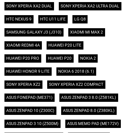
SONY XPERIA XA2 DUAL
SONY XPERIA XA2 ULTRA DUAL
HTC NEXUS 9
HTC U11 LIFE
LG Q8
SAMSUNG GALAXY J3 (J310)
XIAOMI MI MAX 2
XIAOMI REDMI 4A
HUAWEI P20 LITE
HUAWEI P20 PRO
HUAWEI P20
NOKIA 2
HUAWEI HONOR 9 LITE
NOKIA 6 2018 (6.1)
SONY XPERIA XZ2
SONY XPERIA XZ2 COMPACT
ASUS FONEPAD (ME371)
ASUS ZENPAD 3 8.0 (Z581KL)
ASUS ZENPAD 10 (Z300C)
ASUS ZENPAD 8.0 (Z380KL)
ASUS ZENPAD 3 10 (Z500M)
ASUS MEMO PAD (ME172V)