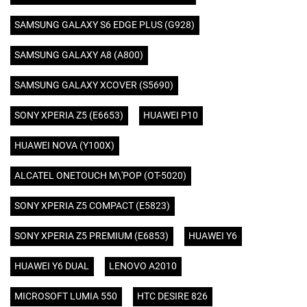
SAMSUNG GALAXY S6 EDGE PLUS (G928)
SAMSUNG GALAXY A8 (A800)
SAMSUNG GALAXY XCOVER (S5690)
SONY XPERIA Z5 (E6653)
HUAWEI P10
HUAWEI NOVA (Y100X)
ALCATEL ONETOUCH M\'POP (OT-5020)
SONY XPERIA Z5 COMPACT (E5823)
SONY XPERIA Z5 PREMIUM (E6853)
HUAWEI Y6
HUAWEI Y6 DUAL
LENOVO A2010
MICROSOFT LUMIA 550
HTC DESIRE 826