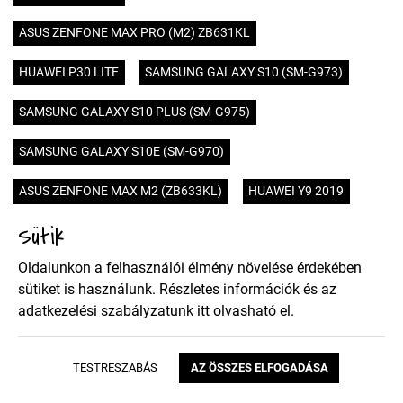
ASUS ZENFONE MAX PRO (M2) ZB631KL
HUAWEI P30 LITE
SAMSUNG GALAXY S10 (SM-G973)
SAMSUNG GALAXY S10 PLUS (SM-G975)
SAMSUNG GALAXY S10E (SM-G970)
ASUS ZENFONE MAX M2 (ZB633KL)
HUAWEI Y9 2019
Sütik
SAMSUNG GALAXY J3 2018 (J337)
HUAWEI Y9 2018
Oldalunkon a felhasználói élmény növelése érdekében
HUAWEI HONOR VIEW 20
HUAWEI Y7 2019
sütiket is használunk. Részletes információk és az
adatkezelési szabályzatunk
itt
olvasható el.
SONY XPERIA 10 PLUS
SONY XPERIA 10
XIAOMI REDMI NOTE 7
SAMSUNG GALAXY A40 (SM-405)
TESTRESZABÁS
AZ ÖSSZES ELFOGADÁSA
SAMSUNG GALAXY A70 (SM-705)