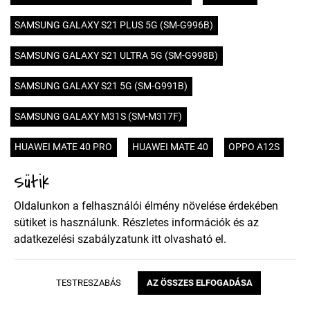
SAMSUNG GALAXY S21 PLUS 5G (SM-G996B)
SAMSUNG GALAXY S21 ULTRA 5G (SM-G998B)
SAMSUNG GALAXY S21 5G (SM-G991B)
SAMSUNG GALAXY M31S (SM-M317F)
HUAWEI MATE 40 PRO
HUAWEI MATE 40
OPPO A12S
Sütik
HUAWEI HONOR 9X PRO
HUAWEI HONOR 9X
Oldalunkon a felhasználói élmény növelése érdekében
SONY XPERIA 5 II
XIAOMI POCO X3 NFC
NOKIA 5.4
sütiket is használunk. Részletes információk és az
adatkezelési szabályzatunk
itt
olvasható el.
MOTOROLA MOTO E7
SAMSUNG GALAXY A02S (SM-A025)
TESTRESZABÁS
AZ ÖSSZES ELFOGADÁSA
SAMSUNG GALAXY A52 4G (SM-A525F)