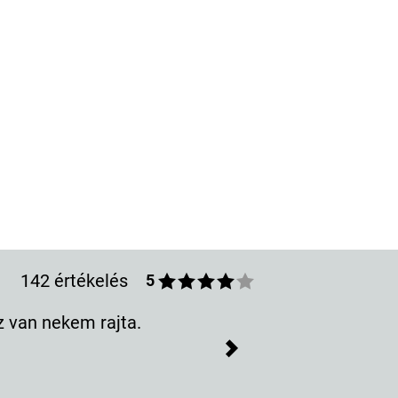
142 értékelés
5
z van nekem rajta.
Next