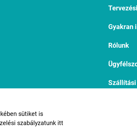
Tervezési
Gyakran 
Rólunk
Ügyfélszo
Szállítási
informác
1134 Budapest, Angyalföldi út
25.
Miért vál
kében sütiket is
info@kreativtok.hu
ezelési szabályzatunk
itt