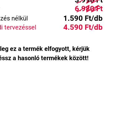
3.990 Ft
6.980 Ft
1.590 Ft/db
zés nélkül
4.590 Ft/db
i tervezéssel
leg ez a termék elfogyott, kérjük
ssz a hasonló termékek között!