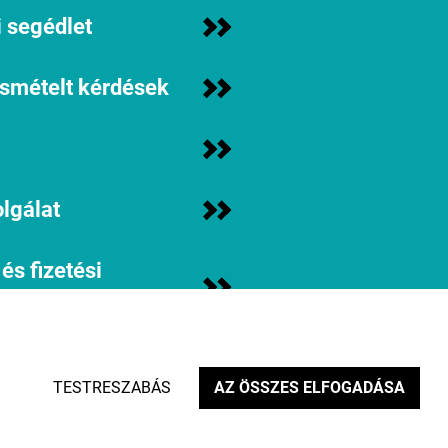
 segédlet
ismételt kérdések
lgálat
 és fizetési
iók
assz minket?
TESTRESZABÁS
AZ ÖSSZES ELFOGADÁSA