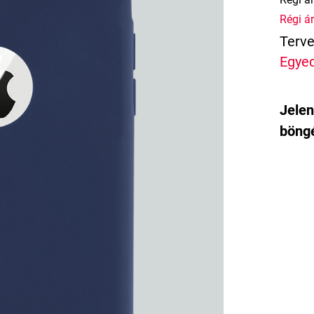
Régi ár
Terve
Egyed
Jelen
böngé