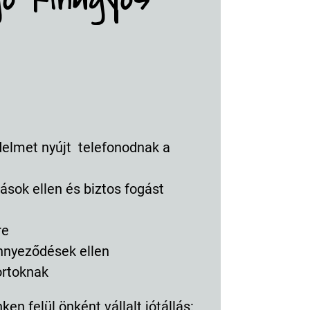
delmet nyújt telefonodnak a
ások ellen és biztos fogást
re
ennyeződések ellen
ortoknak
en felül önként vállalt jótállás: