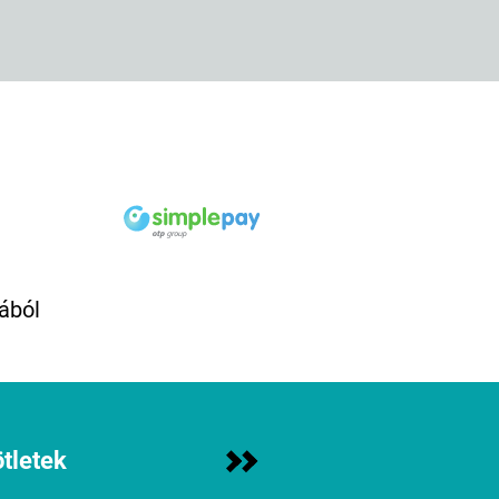
ából
tletek