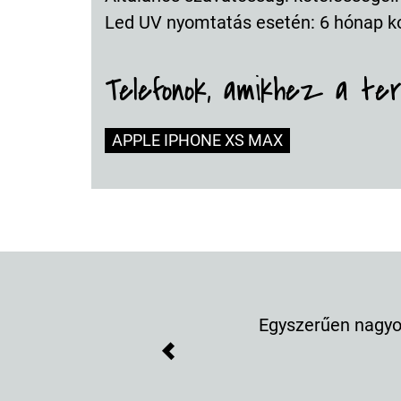
Led UV nyomtatás esetén: 6 hónap k
Telefonok, amikhez a te
APPLE IPHONE XS MAX
Egyszerűen nagyon
Previous