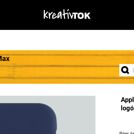
Max
Appl
logó
Régi ár