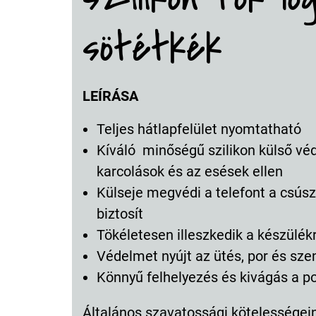
sötétkék
LEÍRÁSA
Teljes hátlapfelület nyomtatható
Kíváló minőségű szilikon külső vé
karcolások és az esések ellen
Külseje megvédi a telefont a csúsz
biztosít
Tökéletesen illeszkedik a készülék
Védelmet nyújt az ütés, por és sz
Könnyű felhelyezés és kivágás a p
Általános szavatossági kötelességeink