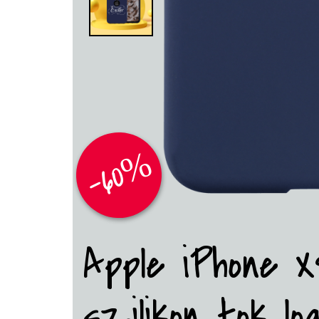
-60%
Apple iPhone 
szilikon tok lo