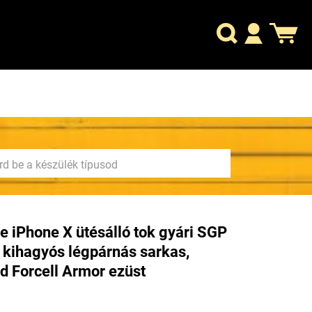
e iPhone X ütésálló tok gyári SGP
 kihagyós légpárnás sarkas,
id Forcell Armor ezüst