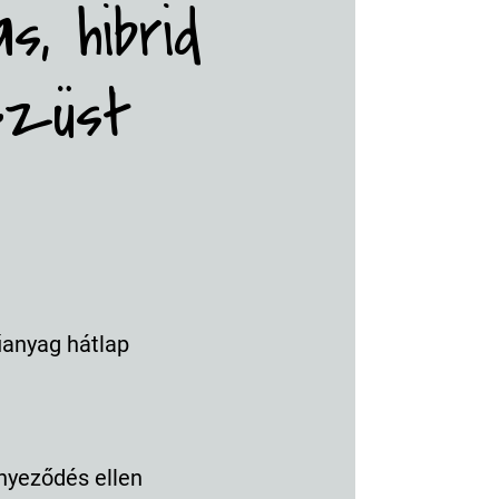
s, hibrid
ezüst
űanyag hátlap
nyeződés ellen