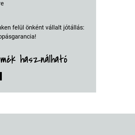
re
en felül önként vállalt jótállás:
opásgarancia!
rmék használható