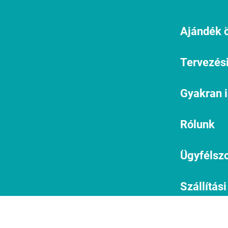
Ajándék ö
Tervezési
Gyakran 
Rólunk
Ügyfélszo
Szállítási
informác
1134 Budapest, Angyalföldi út