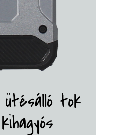
 ütésálló tok
kihagyós