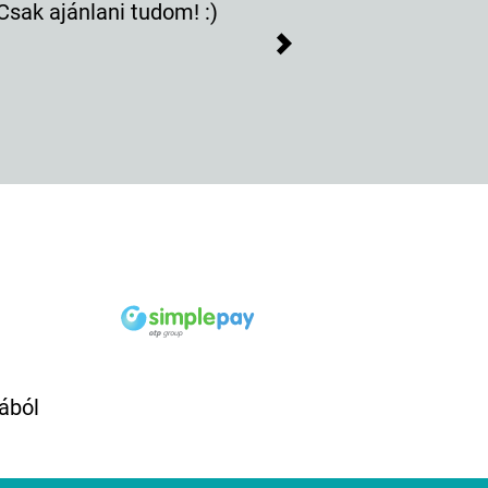
sak ajánlani tudom! :)
Nag
Next
ából