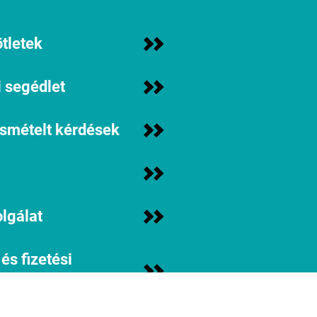
tletek
 segédlet
ismételt kérdések
lgálat
 és fizetési
iók