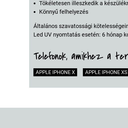
Tökéletesen illeszkedik a készülék
Könnyű felhelyezés
Általános szavatossági kötelességeink
Led UV nyomtatás esetén: 6 hónap k
Telefonok, amikhez a te
APPLE IPHONE X
APPLE IPHONE XS