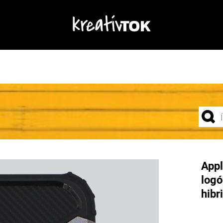
Appl
logó
hibr