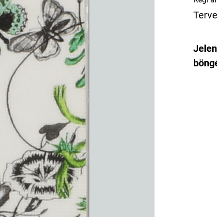
Terve
Jelen
böngé