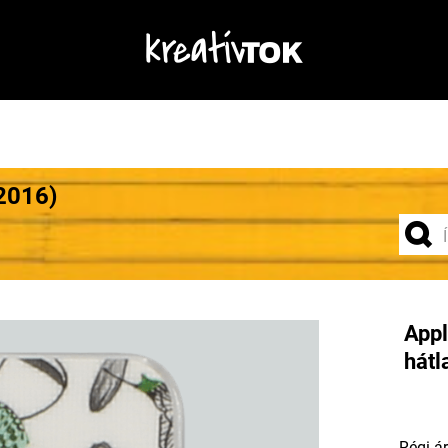
2016)
Appl
hátl
Régi ár