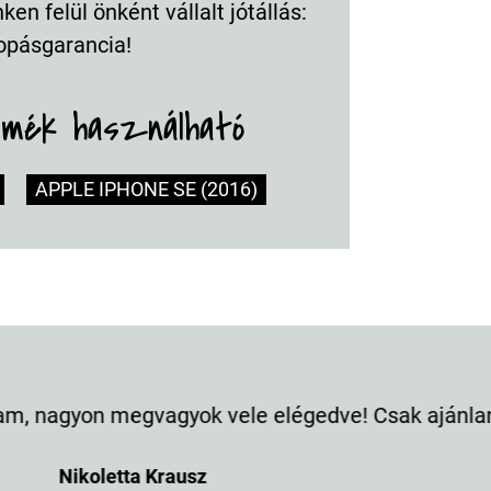
en felül önként vállalt jótállás:
opásgarancia!
rmék használható
APPLE IPHONE SE (2016)
 jól nézz ki a tokon, imádom ezt a mintát, most a
Kíra Vrabec