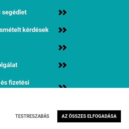
 segédlet
ismételt kérdések
lgálat
 és fizetési
iók
assz minket?
TESTRESZABÁS
AZ ÖSSZES ELFOGADÁSA