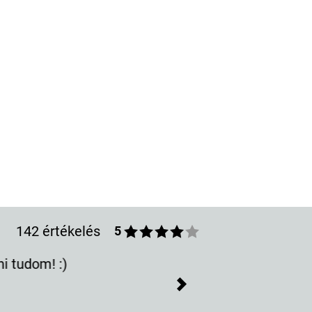
142 értékelés
5
z van nekem rajta.
Next