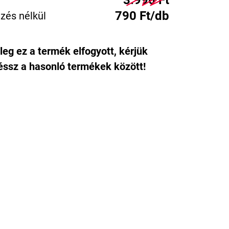
3.990 Ft
790 Ft/db
zés nélkül
leg ez a termék elfogyott, kérjük
ssz a hasonló termékek között!