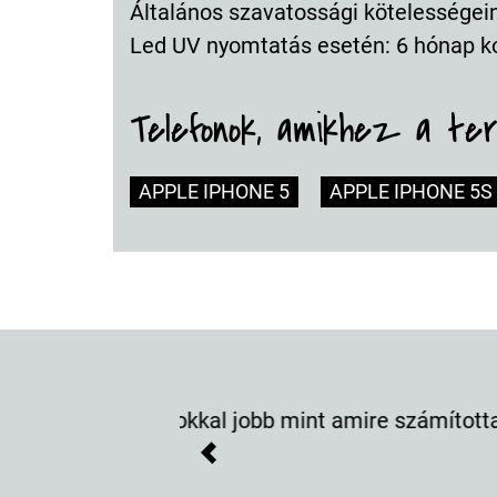
Általános szavatossági kötelességeink
Led UV nyomtatás esetén: 6 hónap k
Telefonok, amikhez a te
APPLE IPHONE 5
APPLE IPHONE 5S
Egyszerűen nagyon
Previous