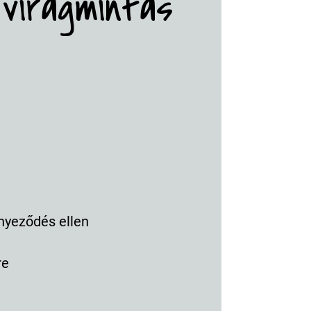
virágmintás
nyeződés ellen
re