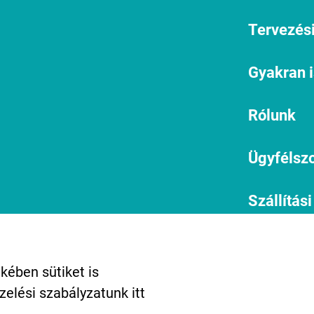
Tervezési
Gyakran 
Rólunk
Ügyfélszo
Szállítási
informác
1134 Budapest, Angyalföldi út
25.
Miért vál
kében sütiket is
info@kreativtok.hu
ezelési szabályzatunk
itt