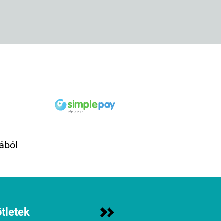
ából
tletek