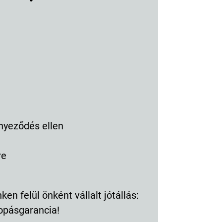
nyeződés ellen
re
en felül önként vállalt jótállás:
opásgarancia!