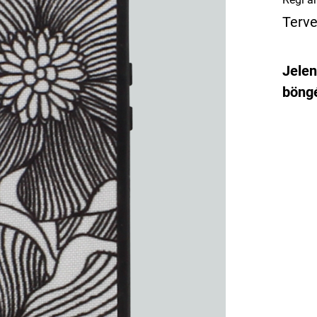
Terve
Jelen
böngé