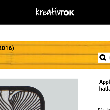
2016)
Appl
hátl
Régi ár