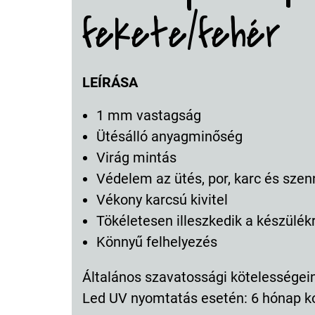
fekete/fehér
LEÍRÁSA
1 mm vastagság
Ütésálló anyagminőség
Virág mintás
Védelem az ütés, por, karc és szen
Vékony karcsú kivitel
Tökéletesen illeszkedik a készülék
Könnyű felhelyezés
Általános szavatossági kötelességeink
Led UV nyomtatás esetén: 6 hónap k