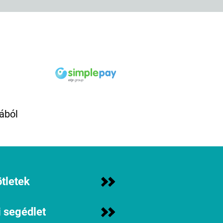
ából
tletek
 segédlet