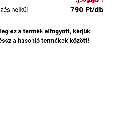
3.990 Ft
790 Ft/db
zés nélkül
leg ez a termék elfogyott, kérjük
ssz a hasonló termékek között!