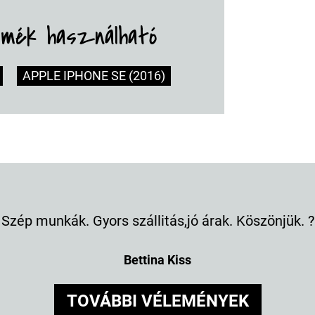
rmék használható
APPLE IPHONE SE (2016)
Szép munkák. Gyors szállitás,jó árak. Köszönjük. ?
Bettina Kiss
TOVÁBBI VÉLEMÉNYEK