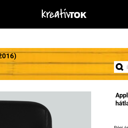
2016)
Appl
hátl
Régi ár