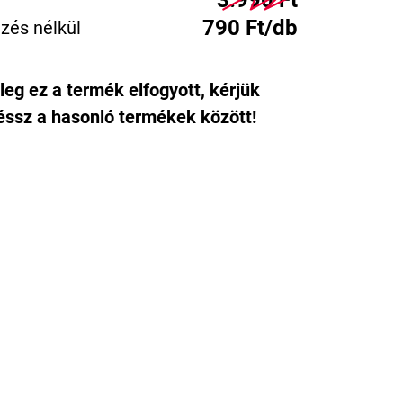
3.990 Ft
790 Ft/db
zés nélkül
leg ez a termék elfogyott, kérjük
ssz a hasonló termékek között!