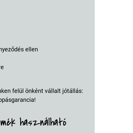
nyeződés ellen
re
en felül önként vállalt jótállás:
opásgarancia!
rmék használható