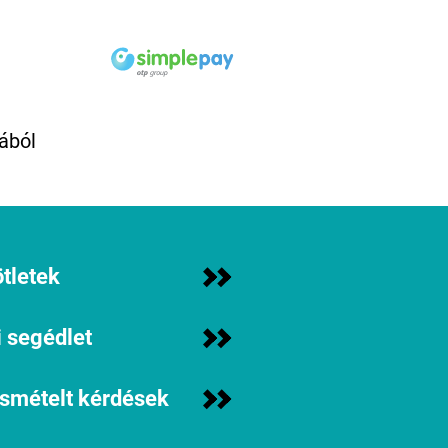
ából
tletek
 segédlet
ismételt kérdések