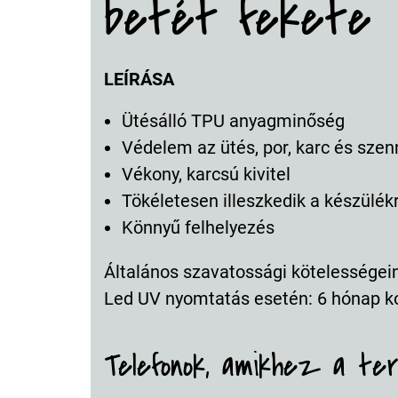
betét fekete
LEÍRÁSA
Ütésálló TPU anyagminőség
Védelem az ütés, por, karc és szen
Vékony, karcsú kivitel
Tökéletesen illeszkedik a készülék
Könnyű felhelyezés
Általános szavatossági kötelességeink
Led UV nyomtatás esetén: 6 hónap k
Telefonok, amikhez a te