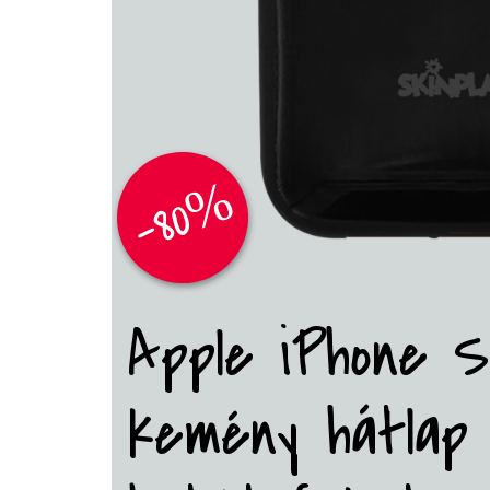
-80%
Apple iPhone SE
kemény hátlap 