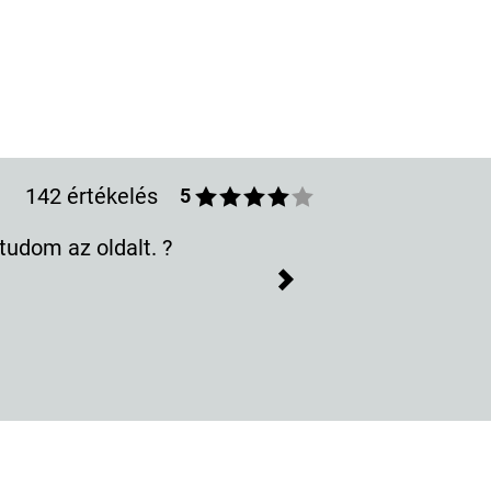
142 értékelés
5
udom az oldalt. ?
Next