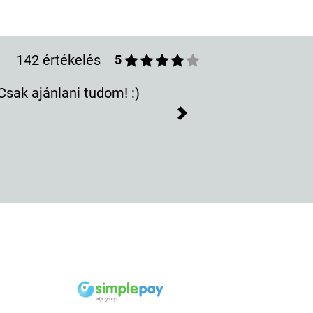
142 értékelés
5
sak ajánlani tudom! :)
Next