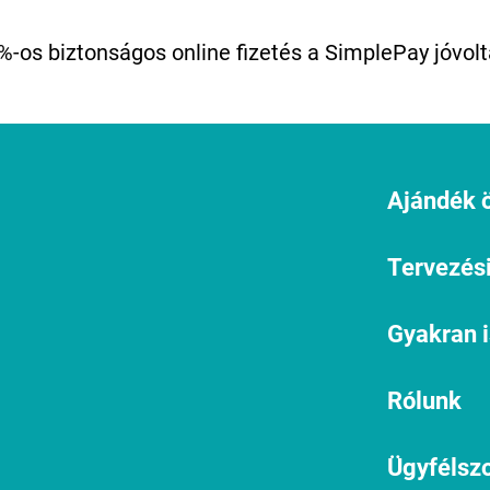
%-os biztonságos online fizetés a SimplePay jóvolt
Ajándék ö
Tervezési
Gyakran 
Rólunk
Ügyfélszo