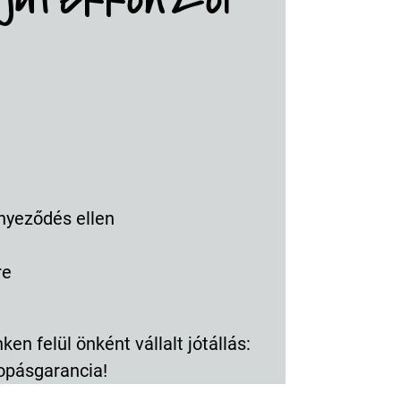
nyeződés ellen
re
en felül önként vállalt jótállás:
opásgarancia!