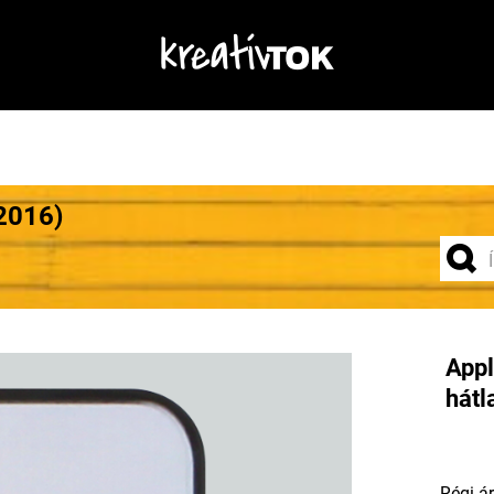
2016)
Appl
hátl
Régi ár