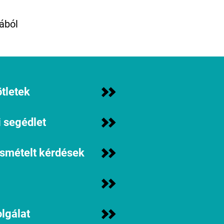
ából
tletek
 segédlet
ismételt kérdések
lgálat