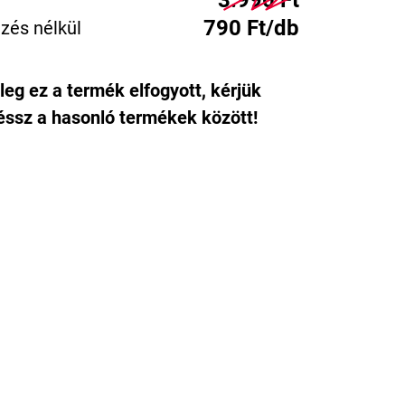
3.990 Ft
790 Ft/db
zés nélkül
leg ez a termék elfogyott, kérjük
ssz a hasonló termékek között!