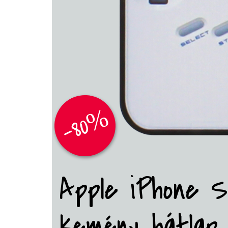
-80%
Apple iPhone SE
kemény hátlap 