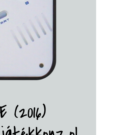
 (2016)
játékkonzol