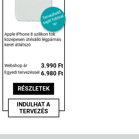
T
er
e
z
h
et
ő
s
aj
át f
ot
ó
v
i
v
al
s!
Apple iPhone 8 szilikon tok
közepesen ütésálló légpárnás
keret átlátszó
3.990 Ft
Webshop ár
Egyedi tervezéssel
6.980 Ft
RÉSZLETEK
INDULHAT A
TERVEZÉS