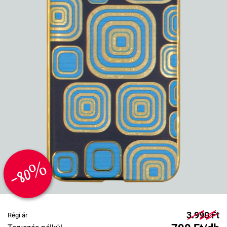
-80%
3.990 Ft
Régi ár