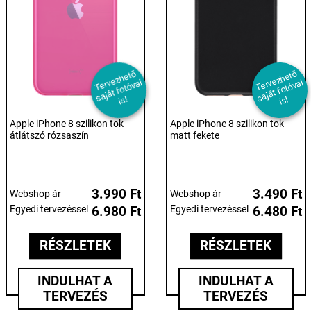
T
er
e
z
h
et
ő
s
aj
át f
ot
ó
v
i
T
er
e
z
h
et
ő
s
aj
át f
ot
ó
v
i
v
al
v
al
s!
s!
Apple iPhone 8 szilikon tok
Apple iPhone 8 szilikon tok
átlátszó rózsaszín
matt fekete
3.990 Ft
3.490 Ft
Webshop ár
Webshop ár
Egyedi tervezéssel
6.980 Ft
Egyedi tervezéssel
6.480 Ft
RÉSZLETEK
RÉSZLETEK
INDULHAT A
INDULHAT A
TERVEZÉS
TERVEZÉS