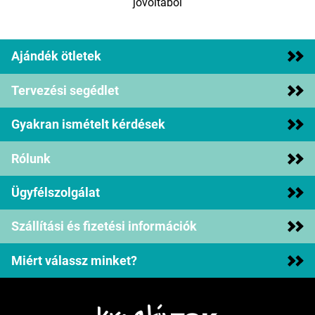
jóvoltából
Ajándék ötletek
Tervezési segédlet
Gyakran ismételt kérdések
Rólunk
Ügyfélszolgálat
Szállítási és fizetési információk
Miért válassz minket?