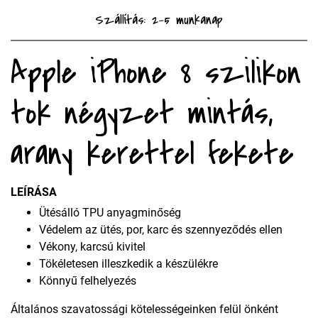
Szállítás: 2-5 munkanap
Apple iPhone 8 szilikon
tok négyzet mintás,
arany kerettel fekete
LEÍRÁSA
Ütésálló TPU anyagminőség
Védelem az ütés, por, karc és szennyeződés ellen
Vékony, karcsú kivitel
Tökéletesen illeszkedik a készülékre
Könnyű felhelyezés
Általános szavatossági kötelességeinken felül önként