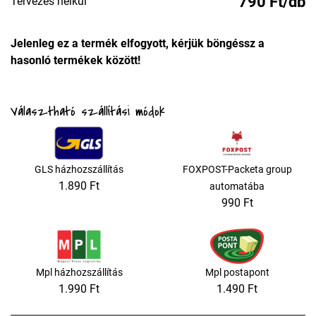
790 Ft/db
Tervezés nélkül
Jelenleg ez a termék elfogyott, kérjük böngéssz a
hasonló termékek között!
Választható szállítási módok
GLS házhozszállítás
FOXPOST-Packeta group
1.890 Ft
automatába
990 Ft
Mpl házhozszállítás
Mpl postapont
1.990 Ft
1.490 Ft