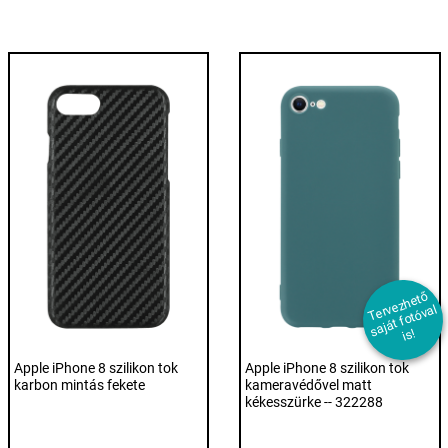
T
er
e
z
h
et
ő
s
aj
át f
ot
ó
v
i
v
al
s!
Apple iPhone 8 szilikon tok
Apple iPhone 8 szilikon tok
karbon mintás fekete
kameravédővel matt
kékesszürke -- 322288