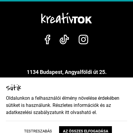
1134 Budapest, Angyalföldi út 25.
info@kreativtok.hu
Sütik
Oldalunkon a felhasználói élmény növelése érdekében
Adatkezelési szabályzat
sütiket is használunk. Részletes információk és az
adatkezelési szabályzatunk
itt
olvasható el.
Általános szerződési feltételek
TESTRESZABÁS
AZ ÖSSZES ELFOGADÁSA