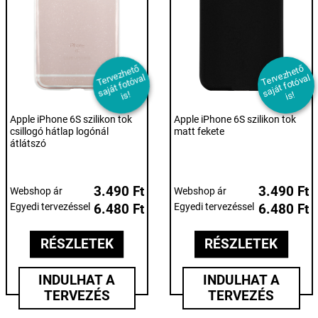
T
er
e
z
h
et
ő
s
aj
át f
ot
ó
v
i
T
er
e
z
h
et
ő
s
aj
át f
ot
ó
v
i
v
al
v
al
s!
s!
Apple iPhone 6S szilikon tok
Apple iPhone 6S szilikon tok
csillogó hátlap logónál
matt fekete
átlátszó
3.490 Ft
3.490 Ft
Webshop ár
Webshop ár
Egyedi tervezéssel
6.480 Ft
Egyedi tervezéssel
6.480 Ft
RÉSZLETEK
RÉSZLETEK
INDULHAT A
INDULHAT A
TERVEZÉS
TERVEZÉS