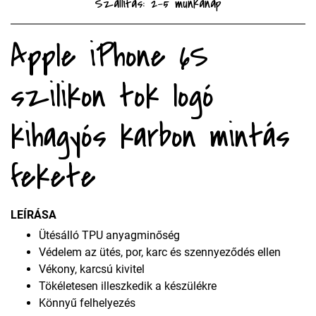
Szállítás: 2-5 munkanap
Apple iPhone 6S
szilikon tok logó
kihagyós karbon mintás
fekete
LEÍRÁSA
Ütésálló TPU anyagminőség
Védelem az ütés, por, karc és szennyeződés ellen
Vékony, karcsú kivitel
Tökéletesen illeszkedik a készülékre
Könnyű felhelyezés