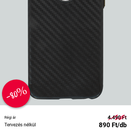
-80%
4.490 Ft
Régi ár
890 Ft/db
Tervezés nélkül