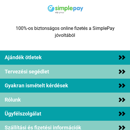
100%-os biztonságos online fizetés a SimplePay
jóvoltából
Ajándék ötletek
Tervezési segédlet
Gyakran ismételt kérdések
Rólunk
Ügyfélszolgálat
Szállítási és fizetési információk