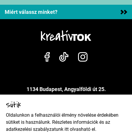
Miért válassz minket?
1134 Budapest, Angyalföldi út 25.
info@kreativtok.hu
Sütik
Oldalunkon a felhasználói élmény növelése érdekében
Adatkezelési szabályzat
sütiket is használunk. Részletes információk és az
adatkezelési szabályzatunk
itt
olvasható el.