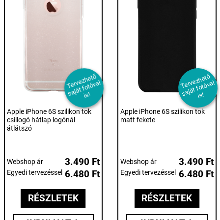
T
er
e
z
h
et
ő
s
aj
át f
ot
ó
v
i
T
er
e
z
h
et
ő
s
aj
át f
ot
ó
v
i
v
al
v
al
s!
s!
Apple iPhone 6S szilikon tok
Apple iPhone 6S szilikon tok
csillogó hátlap logónál
matt fekete
átlátszó
3.490 Ft
3.490 Ft
Webshop ár
Webshop ár
Egyedi tervezéssel
6.480 Ft
Egyedi tervezéssel
6.480 Ft
RÉSZLETEK
RÉSZLETEK