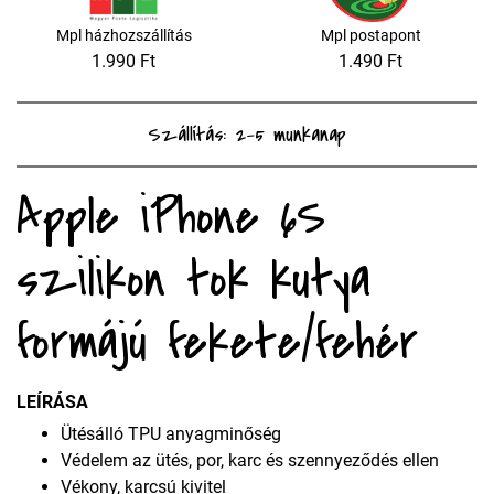
Mpl házhozszállítás
Mpl postapont
1.990 Ft
1.490 Ft
Szállítás: 2-5 munkanap
Apple iPhone 6S
szilikon tok kutya
formájú fekete/fehér
LEÍRÁSA
Ütésálló TPU anyagminőség
Védelem az ütés, por, karc és szennyeződés ellen
Vékony, karcsú kivitel