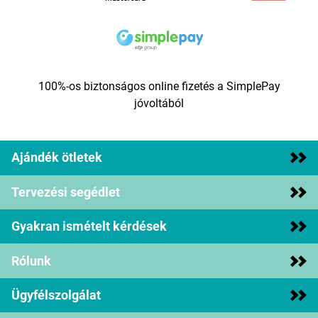
100%-os biztonságos online fizetés a SimplePay
jóvoltából
Ajándék ötletek
Tervezési segédlet
Gyakran ismételt kérdések
Rólunk
Ügyfélszolgálat