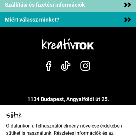
Szállítási és fizetési információk
Miért válassz minket?
1134 Budapest, Angyalföldi út 25.
info@kreativtok.hu
Sütik
Oldalunkon a felhasználói élmény növelése érdekében
Adatkezelési szabályzat
sütiket is használunk. Részletes információk és az