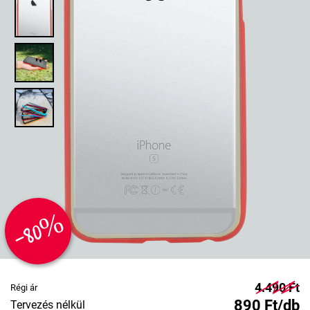
-80%
4.490 Ft
Régi ár
890 Ft/db
Tervezés nélkül