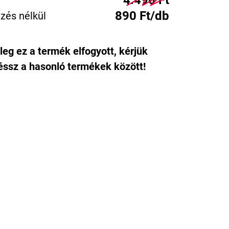
4.490 Ft
890 Ft/db
zés nélkül
leg ez a termék elfogyott, kérjük
ssz a hasonló termékek között!