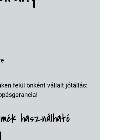
re
en felül önként vállalt jótállás:
opásgarancia!
rmék használható