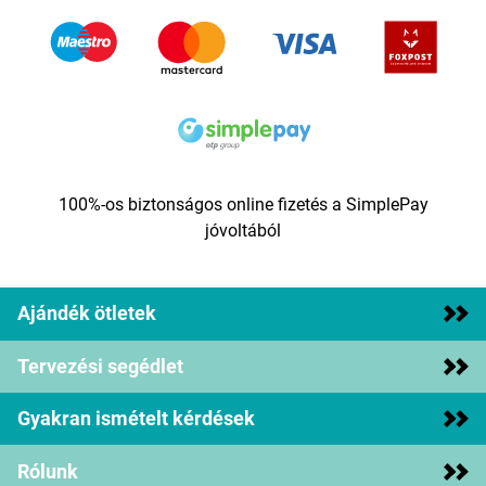
100%-os biztonságos online fizetés a SimplePay
jóvoltából
Ajándék ötletek
Tervezési segédlet
Gyakran ismételt kérdések
Rólunk