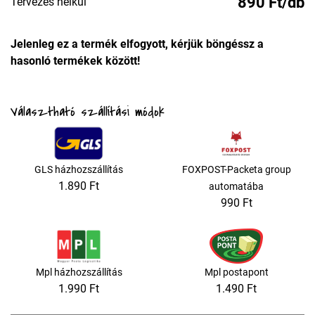
890 Ft/db
Tervezés nélkül
Jelenleg ez a termék elfogyott, kérjük böngéssz a
hasonló termékek között!
Választható szállítási módok
GLS házhozszállítás
FOXPOST-Packeta group
1.890 Ft
automatába
990 Ft
Mpl házhozszállítás
Mpl postapont
1.990 Ft
1.490 Ft