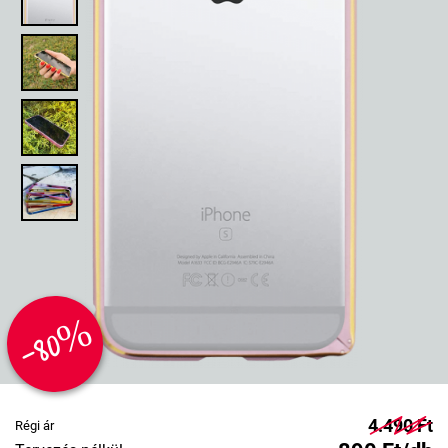
-80%
4.490 Ft
Régi ár