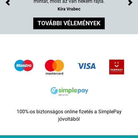
mintát, most az van nekem rajta.
Previous
Nex
Kíra Vrabec
TOVÁBBI VÉLEMÉNYEK
100%-os biztonságos online fizetés a SimplePay
jóvoltából