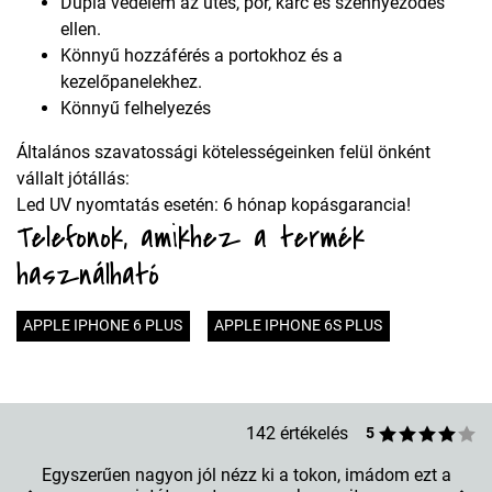
Dupla védelem az ütés, por, karc és szennyeződés
ellen.
Könnyű hozzáférés a portokhoz és a
kezelőpanelekhez.
Könnyű felhelyezés
Általános szavatossági kötelességeinken felül önként
vállalt jótállás:
Led UV nyomtatás esetén: 6 hónap kopásgarancia!
Telefonok, amikhez a termék
használható
APPLE IPHONE 6 PLUS
APPLE IPHONE 6S PLUS
142 értékelés
5
Egyszerűen nagyon jól nézz ki a tokon, imádom ezt a