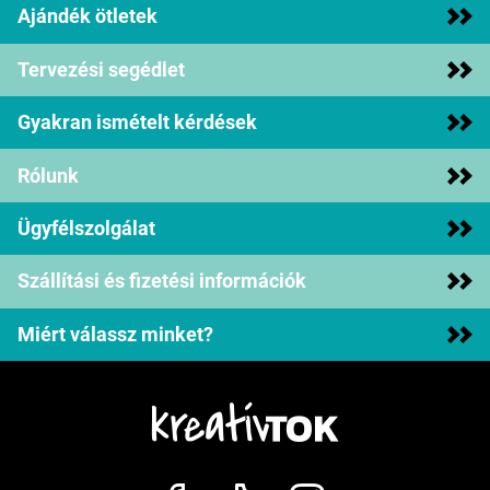
Ajándék ötletek
Tervezési segédlet
Gyakran ismételt kérdések
Rólunk
Ügyfélszolgálat
Szállítási és fizetési információk
Miért válassz minket?