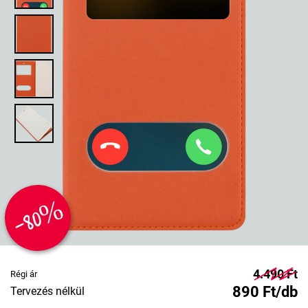
-80%
4.490 Ft
Régi ár
890 Ft/db
Tervezés nélkül