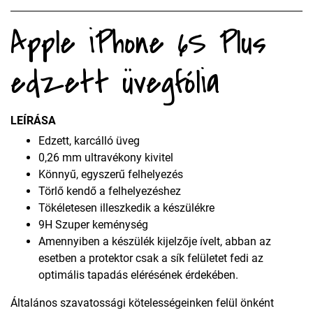
Apple iPhone 6S Plus
edzett üvegfólia
LEÍRÁSA
Edzett, karcálló üveg
0,26 mm ultravékony kivitel
Könnyű, egyszerű felhelyezés
Törlő kendő a felhelyezéshez
Tökéletesen illeszkedik a készülékre
9H Szuper keménység
Amennyiben a készülék kijelzője ívelt, abban az
esetben a protektor csak a sík felületet fedi az
optimális tapadás elérésének érdekében.
Általános szavatossági kötelességeinken felül önként