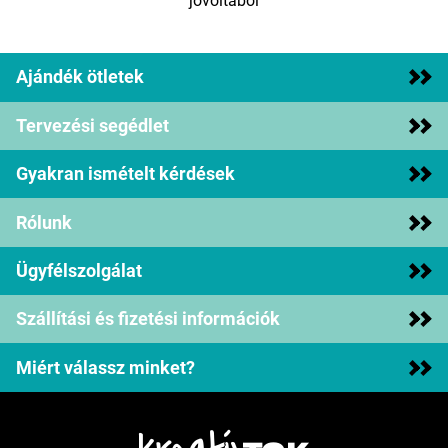
jóvoltából
Ajándék ötletek
Tervezési segédlet
Gyakran ismételt kérdések
Rólunk
Ügyfélszolgálat
Szállítási és fizetési információk
Miért válassz minket?