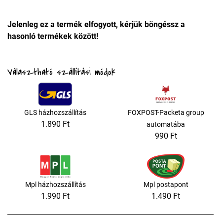
Jelenleg ez a termék elfogyott, kérjük böngéssz a
hasonló termékek között!
Választható szállítási módok
GLS házhozszállítás
FOXPOST-Packeta group
1.890 Ft
automatába
990 Ft
Mpl házhozszállítás
Mpl postapont
1.990 Ft
1.490 Ft