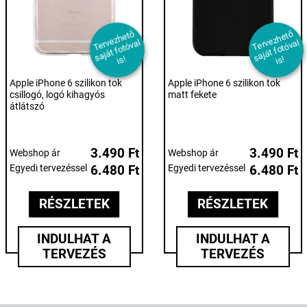
T
er
e
z
h
et
ő
s
aj
át f
ot
ó
v
i
T
er
e
z
h
et
ő
s
aj
át f
ot
ó
v
i
v
al
v
al
s!
s!
Apple iPhone 6 szilikon tok
Apple iPhone 6 szilikon tok
csillogó, logó kihagyós
matt fekete
átlátszó
3.490 Ft
3.490 Ft
Webshop ár
Webshop ár
Egyedi tervezéssel
6.480 Ft
Egyedi tervezéssel
6.480 Ft
RÉSZLETEK
RÉSZLETEK
INDULHAT A
INDULHAT A
TERVEZÉS
TERVEZÉS