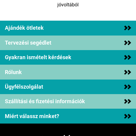
jóvoltából
Ajándék ötletek
Tervezési segédlet
Gyakran ismételt kérdések
Rólunk
Ügyfélszolgálat
Szállítási és fizetési információk
Miért válassz minket?