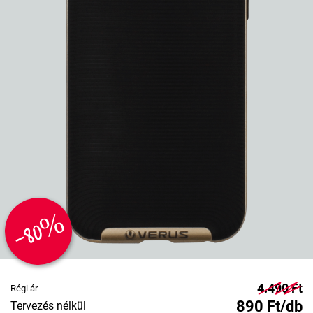
-80%
4.490 Ft
Régi ár
890 Ft/db
Tervezés nélkül