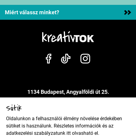
Miért válassz minket?
1134 Budapest, Angyalföldi út 25.
info@kreativtok.hu
Sütik
Oldalunkon a felhasználói élmény növelése érdekében
Adatkezelési szabályzat
sütiket is használunk. Részletes információk és az
adatkezelési szabályzatunk
itt
olvasható el.