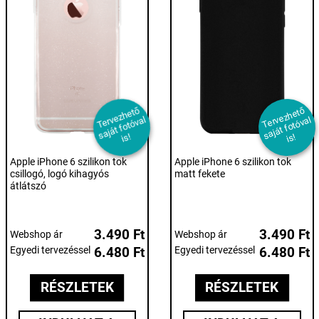
T
er
e
z
h
et
ő
s
aj
át f
ot
ó
v
i
T
er
e
z
h
et
ő
s
aj
át f
ot
ó
v
i
v
al
v
al
s!
s!
Apple iPhone 6 szilikon tok
Apple iPhone 6 szilikon tok
csillogó, logó kihagyós
matt fekete
átlátszó
3.490 Ft
3.490 Ft
Webshop ár
Webshop ár
Egyedi tervezéssel
6.480 Ft
Egyedi tervezéssel
6.480 Ft
RÉSZLETEK
RÉSZLETEK