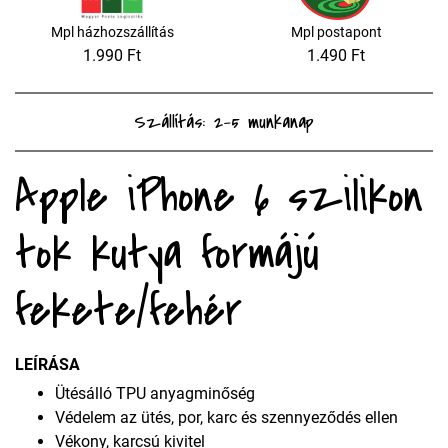
Mpl házhozszállítás
Mpl postapont
1.990 Ft
1.490 Ft
Szállítás: 2-5 munkanap
Apple iPhone 6 szilikon
tok kutya formájú
fekete/fehér
LEÍRÁSA
Ütésálló TPU anyagminőség
Védelem az ütés, por, karc és szennyeződés ellen
Vékony, karcsú kivitel