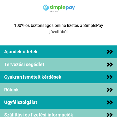
100%-os biztonságos online fizetés a SimplePay
jóvoltából
Ajándék ötletek
Tervezési segédlet
Gyakran ismételt kérdések
Rólunk
Ügyfélszolgálat
Szállítási és fizetési információk