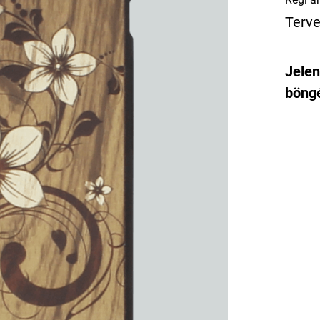
Terve
Jelen
böngé