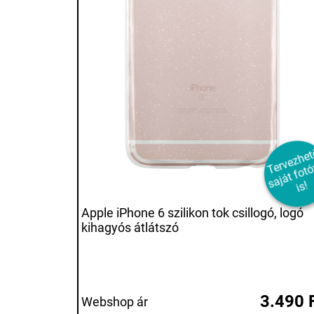
e
e
a
á
o
a
s!
Apple iPhone 6 szilikon tok csillogó, logó
kihagyós átlátszó
3.490 
Webshop ár