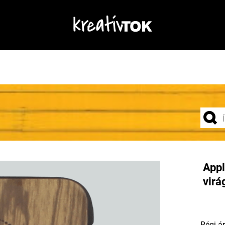
Appl
virá
Régi ár