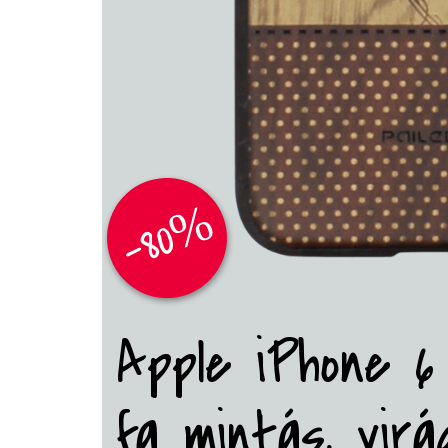
-80%
Apple iPhone 6
fa mintás, virá