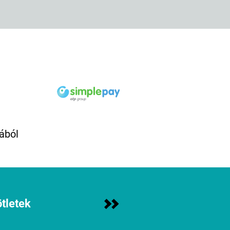
ából
tletek