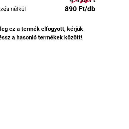
4.490 Ft
890 Ft/db
zés nélkül
leg ez a termék elfogyott, kérjük
ssz a hasonló termékek között!