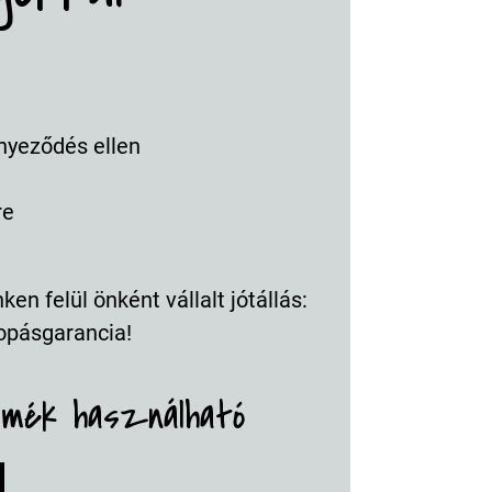
nyeződés ellen
re
en felül önként vállalt jótállás:
opásgarancia!
rmék használható