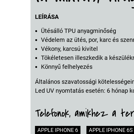
LEÍRÁSA
Ütésálló TPU anyagminőség
Védelem az ütés, por, karc és szen
Vékony, karcsú kivitel
Tökéletesen illeszkedik a készülék
Könnyű felhelyezés
Általános szavatossági kötelességeink
Led UV nyomtatás esetén: 6 hónap k
Telefonok, amikhez a te
APPLE IPHONE 6
APPLE IPHONE 6S