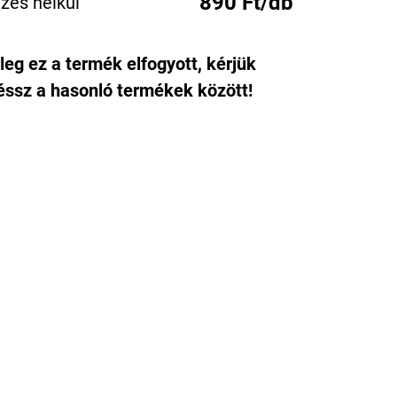
890 Ft/db
zés nélkül
leg ez a termék elfogyott, kérjük
ssz a hasonló termékek között!