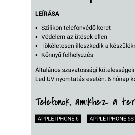
LEÍRÁSA
Szilikon telefonvédő keret
Védelem az ütések ellen
Tökéletesen illeszkedik a készülék
Könnyű felhelyezés
Általános szavatossági kötelességeink
Led UV nyomtatás esetén: 6 hónap k
Telefonok, amikhez a te
APPLE IPHONE 6
APPLE IPHONE 6S