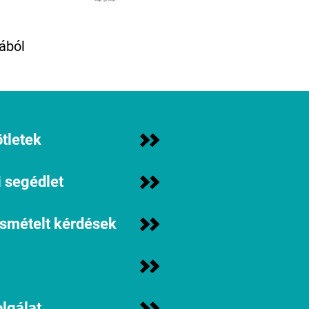
ából
tletek
 segédlet
ismételt kérdések
lgálat