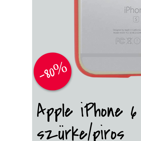
-80%
Apple iPhone 6
szürke/piros