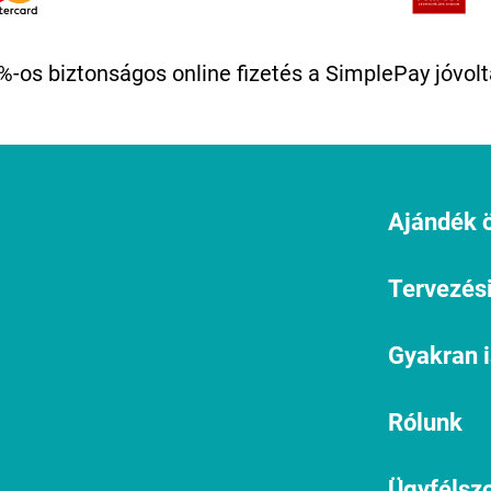
%-os biztonságos online fizetés a SimplePay jóvolt
Ajándék ö
Tervezési
Gyakran 
Rólunk
Ügyfélszo