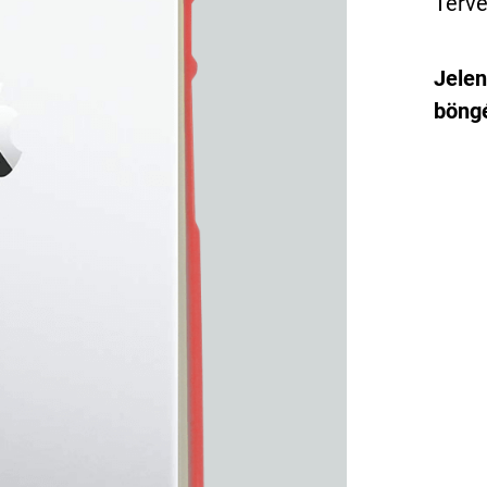
Terve
Jelen
böngé