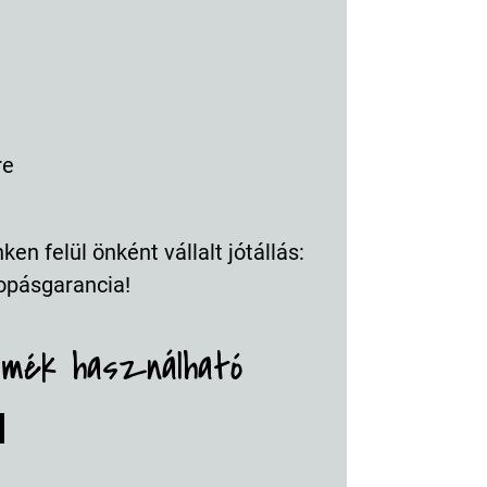
re
en felül önként vállalt jótállás:
opásgarancia!
rmék használható